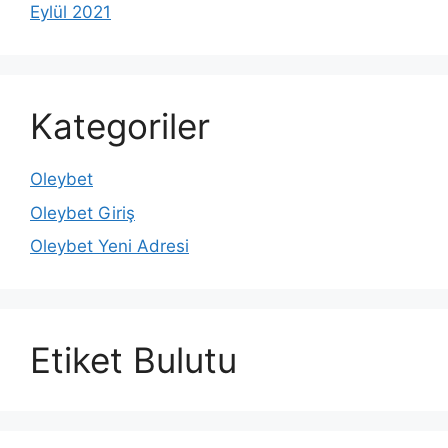
Eylül 2021
Kategoriler
Oleybet
Oleybet Giriş
Oleybet Yeni Adresi
Etiket Bulutu