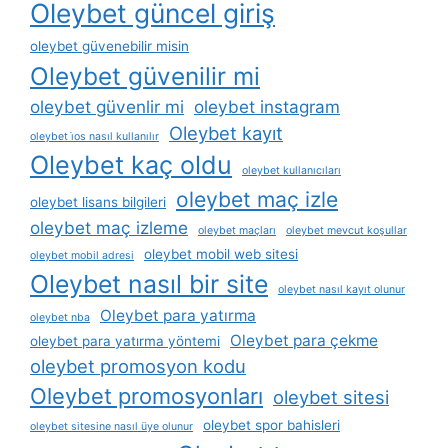
Oleybet güncel giriş
oleybet güvenebilir misin
Oleybet güvenilir mi
oleybet güvenlir mi
oleybet instagram
Oleybet kayıt
oleybet i̇os nasıl kullanılır
Oleybet kaç oldu
oleybet kullanıcıları
oleybet maç izle
oleybet lisans bilgileri
oleybet maç izleme
oleybet maçları
oleybet mevcut koşullar
oleybet mobil web sitesi
oleybet mobil adresi
Oleybet nasıl bir site
oleybet nasıl kayıt olunur
Oleybet para yatırma
oleybet nba
Oleybet para çekme
oleybet para yatırma yöntemi
oleybet promosyon kodu
Oleybet promosyonları
oleybet sitesi
oleybet spor bahisleri
oleybet sitesine nasıl üye olunur