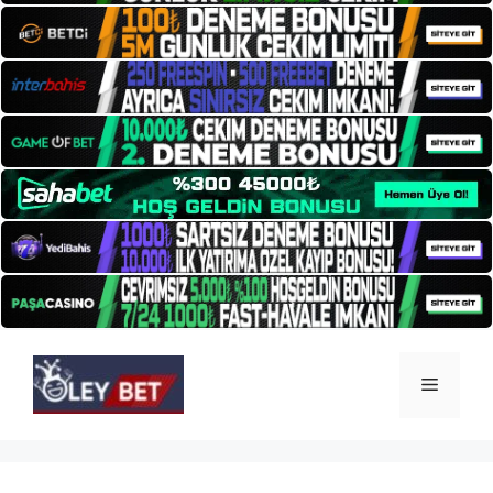
İçeriğe
atla
Menü