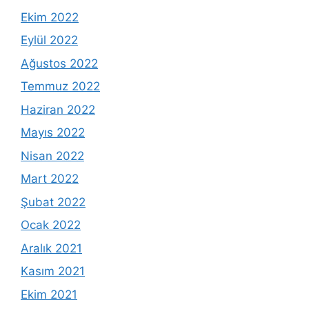
Ekim 2022
Eylül 2022
Ağustos 2022
Temmuz 2022
Haziran 2022
Mayıs 2022
Nisan 2022
Mart 2022
Şubat 2022
Ocak 2022
Aralık 2021
Kasım 2021
Ekim 2021