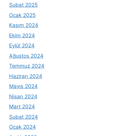
Şubat 2025
Ocak 2025
Kasım 2024
Ekim 2024
Eylül 2024
Ağustos 2024
Temmuz 2024
Haziran 2024
Mayıs 2024
Nisan 2024
Mart 2024
Şubat 2024
Ocak 2024