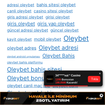
bahis sitesi oleybet
adresi oleybet
canli oleybet
casino sitesi oleybet
giris adresi oleybet
girisi oleybet
giris oleybet
giris yap oleybet
güncel adresi oleybet
güncel oleybet
Oleybet
mobil oleybet
kayit oleybet
Oleybet adresi
oleybet adres
Oleybet Bahis
oleybet android uygulaması
oleybet bahis platformu
Oleybet bahis sitesi
Oleybet bonus
oleybet canli
oleybet canli maç izle
oleybet canlı
Oleybet canlı bahis
oleybet canlı bahis oranları
×
Oleybet canlı casino