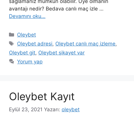
sağlamanız mümkün olabilir. Üye olmanın
avantajı nedir? Bedava canlı maç izle …
Devamını oku…
Kategoriler
Oleybet
Etiketler
Oleybet adresi
,
Oleybet canlı maç izleme
,
Oleybet git
,
Oleybet şikayet var
Yorum yap
Oleybet Kayıt
Eylül 23, 2021
Yazarı:
oleybet