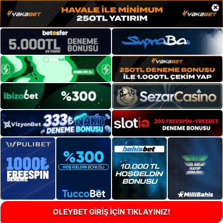
×
OLEYBET GİRİŞ İÇİN TIKLAYINIZ!