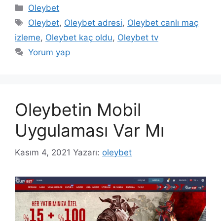
Kategoriler
Oleybet
Etiketler
Oleybet
,
Oleybet adresi
,
Oleybet canlı maç
izleme
,
Oleybet kaç oldu
,
Oleybet tv
Yorum yap
Oleybetin Mobil
Uygulaması Var Mı
Kasım 4, 2021
Yazarı:
oleybet