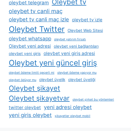
Oleybet tv
oleybet telegram
oleybet tv canli maç
oleybet tv canli maç izle
oleybet tv i̇zle
Oleybet Twitter
Oleybet Web Sitesi
oleybet whatsapp
oleybet yatırım fırsatı
Oleybet yeni adresi
oleybet yeni bağlantıları
oleybet yeni giriş adresi
oleybet yeni giris
Oleybet yeni güncel giriş
oleybet ödeme limiti geçerli mi
oleybet ödeme yapıyor mu
oleybet üyelik
oleybet üyeliği
oleybet ödüyor mu
Oleybet şikayet
Oleybet şikayetvar
oleybet şirket bu yöntemleri
yeni adresi oleybet
twitter oleybet
yeni giris oleybet
şikayetler oleybet mobil