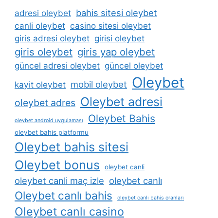
bahis sitesi oleybet
adresi oleybet
canli oleybet
casino sitesi oleybet
giris adresi oleybet
girisi oleybet
giris oleybet
giris yap oleybet
güncel adresi oleybet
güncel oleybet
Oleybet
mobil oleybet
kayit oleybet
Oleybet adresi
oleybet adres
Oleybet Bahis
oleybet android uygulaması
oleybet bahis platformu
Oleybet bahis sitesi
Oleybet bonus
oleybet canli
oleybet canli maç izle
oleybet canlı
Oleybet canlı bahis
oleybet canlı bahis oranları
Oleybet canlı casino