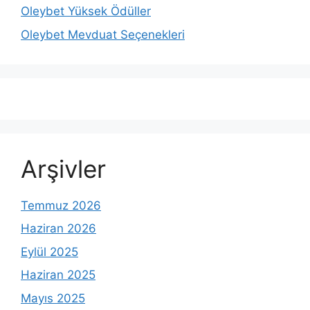
Oleybet Yüksek Ödüller
Oleybet Mevduat Seçenekleri
Arşivler
Temmuz 2026
Haziran 2026
Eylül 2025
Haziran 2025
Mayıs 2025