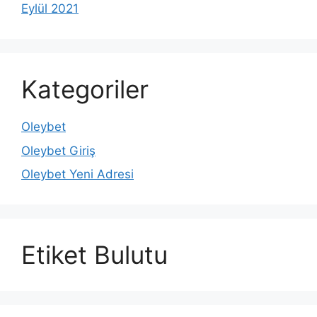
Eylül 2021
Kategoriler
Oleybet
Oleybet Giriş
Oleybet Yeni Adresi
Etiket Bulutu