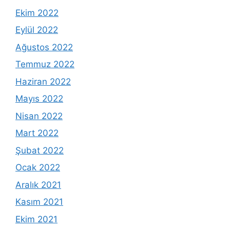
Ekim 2022
Eylül 2022
Ağustos 2022
Temmuz 2022
Haziran 2022
Mayıs 2022
Nisan 2022
Mart 2022
Şubat 2022
Ocak 2022
Aralık 2021
Kasım 2021
Ekim 2021