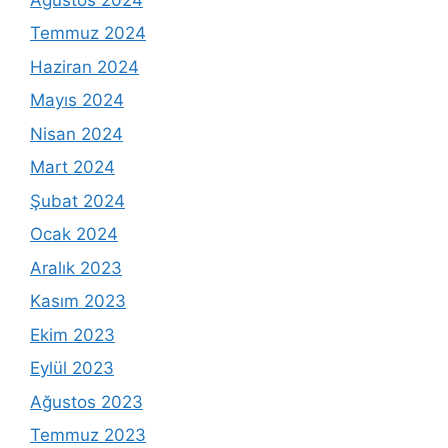
Temmuz 2024
Haziran 2024
Mayıs 2024
Nisan 2024
Mart 2024
Şubat 2024
Ocak 2024
Aralık 2023
Kasım 2023
Ekim 2023
Eylül 2023
Ağustos 2023
Temmuz 2023