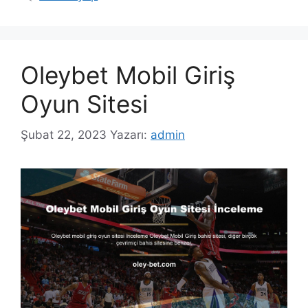
Oleybet Mobil Giriş
Oyun Sitesi
Şubat 22, 2023
Yazarı:
admin