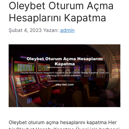
Oleybet Oturum Açma
Hesaplarını Kapatma
Şubat 4, 2023
Yazarı:
admin
Oleybet oturum açma hesaplarını kapatma Her