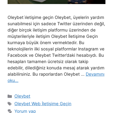
Oleybet i̇letişime geçin Oleybet, üyelerin yardım
sunabilmesi için sadece Twitter üzerinden değil,
diğer birçok iletişim platformu üzerinden de
müşterileriyle iletişim Oleybet İletişime Geçin
kurmaya büyük önem vermektedir. Bu
teknolojilerin ilki sosyal platformlar Instagram ve
Facebook ve Oleybet Twitter’daki hesabıydı. Bu
hesapları tamamen ücretsiz olarak takip
edebilir, dilediğiniz konuda mesaj atarak yardım
alabilirsiniz. Bu raporlardan Oleybet …
Devamını
oku…
Kategoriler
Oleybet
Etiketler
Oleybet Web İletişime Geçin
Yorum yap