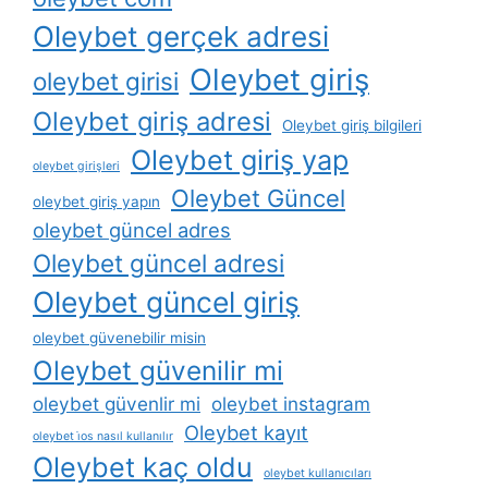
Oleybet gerçek adresi
Oleybet giriş
oleybet girisi
Oleybet giriş adresi
Oleybet giriş bilgileri
Oleybet giriş yap
oleybet girişleri
Oleybet Güncel
oleybet giriş yapın
oleybet güncel adres
Oleybet güncel adresi
Oleybet güncel giriş
oleybet güvenebilir misin
Oleybet güvenilir mi
oleybet güvenlir mi
oleybet instagram
Oleybet kayıt
oleybet i̇os nasıl kullanılır
Oleybet kaç oldu
oleybet kullanıcıları