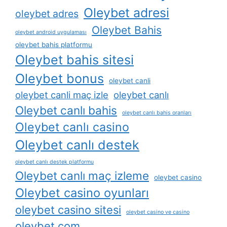
Oleybet adresi
oleybet adres
Oleybet Bahis
oleybet android uygulaması
oleybet bahis platformu
Oleybet bahis sitesi
Oleybet bonus
oleybet canli
oleybet canli maç izle
oleybet canlı
Oleybet canlı bahis
oleybet canlı bahis oranları
Oleybet canlı casino
Oleybet canlı destek
oleybet canlı destek platformu
Oleybet canlı maç izleme
oleybet casino
Oleybet casino oyunları
oleybet casino sitesi
oleybet casino ve casino
oleybet com