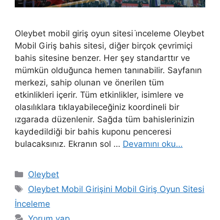
Oleybet mobil giriş oyun sitesi i̇nceleme Oleybet
Mobil Giriş bahis sitesi, diğer birçok çevrimiçi
bahis sitesine benzer. Her şey standarttır ve
mümkün olduğunca hemen tanınabilir. Sayfanın
merkezi, sahip olunan ve önerilen tüm
etkinlikleri içerir. Tüm etkinlikler, isimlere ve
olasılıklara tıklayabileceğiniz koordineli bir
ızgarada düzenlenir. Sağda tüm bahislerinizin
kaydedildiği bir bahis kuponu penceresi
bulacaksınız. Ekranın sol …
Devamını oku…
Kategoriler
Oleybet
Etiketler
Oleybet Mobil Girişini Mobil Giriş Oyun Sitesi
İnceleme
Yorum yap