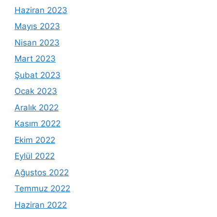
Haziran 2023
Mayıs 2023
Nisan 2023
Mart 2023
Şubat 2023
Ocak 2023
Aralık 2022
Kasım 2022
Ekim 2022
Eylül 2022
Ağustos 2022
Temmuz 2022
Haziran 2022