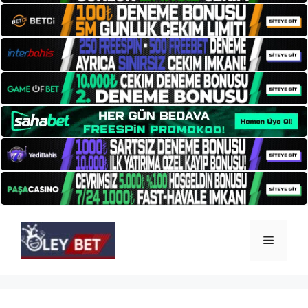
İçeriğe
atla
Menü