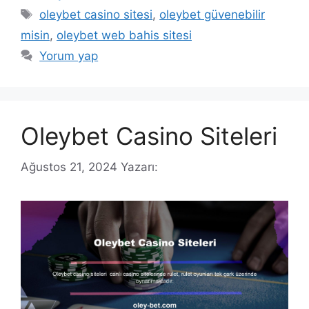
Etiketler
oleybet casino sitesi
,
oleybet güvenebilir
misin
,
oleybet web bahis sitesi
Yorum yap
Oleybet Casino Siteleri
Ağustos 21, 2024
Yazarı: