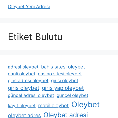
Oleybet Yeni Adresi
Etiket Bulutu
bahis sitesi oleybet
adresi oleybet
canli oleybet
casino sitesi oleybet
giris adresi oleybet
girisi oleybet
giris oleybet
giris yap oleybet
güncel adresi oleybet
güncel oleybet
Oleybet
mobil oleybet
kayit oleybet
Oleybet adresi
oleybet adres