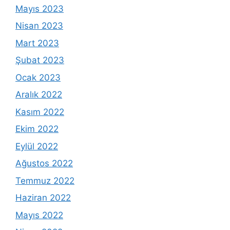
Mayıs 2023
Nisan 2023
Mart 2023
Şubat 2023
Ocak 2023
Aralık 2022
Kasım 2022
Ekim 2022
Eylül 2022
Ağustos 2022
Temmuz 2022
Haziran 2022
Mayıs 2022