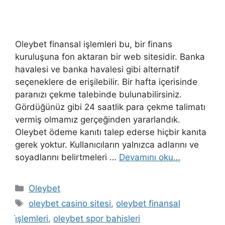
Oleybet finansal işlemleri bu, bir finans
kuruluşuna fon aktaran bir web sitesidir. Banka
havalesi ve banka havalesi gibi alternatif
seçeneklere de erişilebilir. Bir hafta içerisinde
paranızı çekme talebinde bulunabilirsiniz.
Gördüğünüz gibi 24 saatlik para çekme talimatı
vermiş olmamız gerçeğinden yararlandık.
Oleybet ödeme kanıtı talep ederse hiçbir kanıta
gerek yoktur. Kullanıcıların yalnızca adlarını ve
soyadlarını belirtmeleri …
Devamını oku…
Kategoriler
Oleybet
Etiketler
oleybet casino sitesi
,
oleybet finansal
i̇şlemleri
,
oleybet spor bahisleri