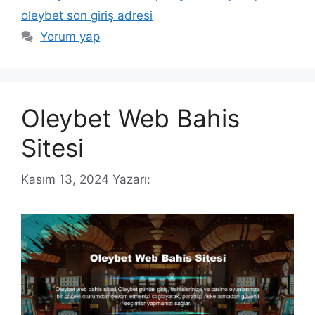
oleybet son giriş adresi
Yorum yap
Oleybet Web Bahis
Sitesi
Kasım 13, 2024
Yazarı: