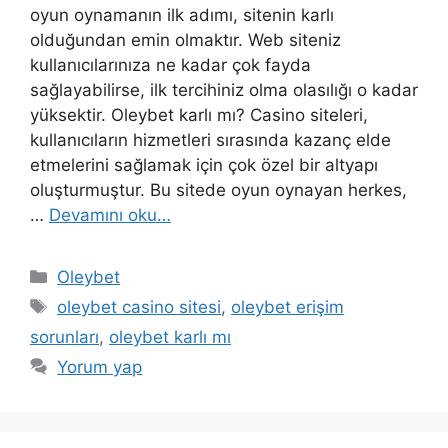
oyun oynamanın ilk adımı, sitenin karlı
olduğundan emin olmaktır. Web siteniz
kullanıcılarınıza ne kadar çok fayda
sağlayabilirse, ilk tercihiniz olma olasılığı o kadar
yüksektir. Oleybet karlı mı? Casino siteleri,
kullanıcıların hizmetleri sırasında kazanç elde
etmelerini sağlamak için çok özel bir altyapı
oluşturmuştur. Bu sitede oyun oynayan herkes,
…
Devamını oku…
Kategoriler
Oleybet
Etiketler
oleybet casino sitesi
,
oleybet erişim
sorunları
,
oleybet karlı mı
Yorum yap