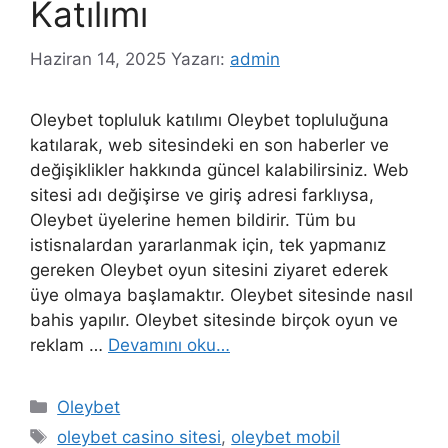
Katılımı
Haziran 14, 2025
Yazarı:
admin
Oleybet topluluk katılımı Oleybet topluluğuna
katılarak, web sitesindeki en son haberler ve
değişiklikler hakkında güncel kalabilirsiniz. Web
sitesi adı değişirse ve giriş adresi farklıysa,
Oleybet üyelerine hemen bildirir. Tüm bu
istisnalardan yararlanmak için, tek yapmanız
gereken Oleybet oyun sitesini ziyaret ederek
üye olmaya başlamaktır. Oleybet sitesinde nasıl
bahis yapılır. Oleybet sitesinde birçok oyun ve
reklam …
Devamını oku…
Kategoriler
Oleybet
Etiketler
oleybet casino sitesi
,
oleybet mobil