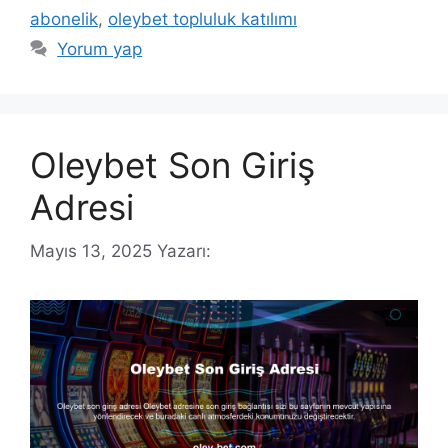
abonelik
,
oleybet topluluk katılımı
Yorum yap
Oleybet Son Giriş
Adresi
Mayıs 13, 2025
Yazarı: