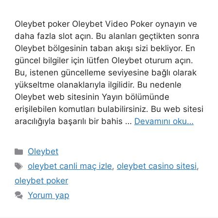
Oleybet poker Oleybet Video Poker oynayın ve
daha fazla slot açın. Bu alanları geçtikten sonra
Oleybet bölgesinin taban akışı sizi bekliyor. En
güncel bilgiler için lütfen Oleybet oturum açın.
Bu, istenen güncelleme seviyesine bağlı olarak
yükseltme olanaklarıyla ilgilidir. Bu nedenle
Oleybet web sitesinin Yayın bölümünde
erişilebilen komutları bulabilirsiniz. Bu web sitesi
aracılığıyla başarılı bir bahis …
Devamını oku…
Kategoriler
Oleybet
Etiketler
oleybet canli maç izle
,
oleybet casino sitesi
,
oleybet poker
Yorum yap