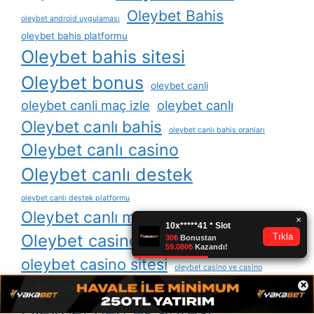
Oleybet Bahis
oleybet android uygulaması
oleybet bahis platformu
Oleybet bahis sitesi
Oleybet bonus
oleybet canli
oleybet canli maç izle
oleybet canlı
Oleybet canlı bahis
oleybet canlı bahis oranları
Oleybet canlı casino
Oleybet canlı destek
oleybet canlı destek platformu
Oleybet canlı maç izleme
oleybet casino
Oleybet casino oyunları
oleybet casino sitesi
oleybet casino ve casino
×
oleybet com
Oleybet gerçek adresi