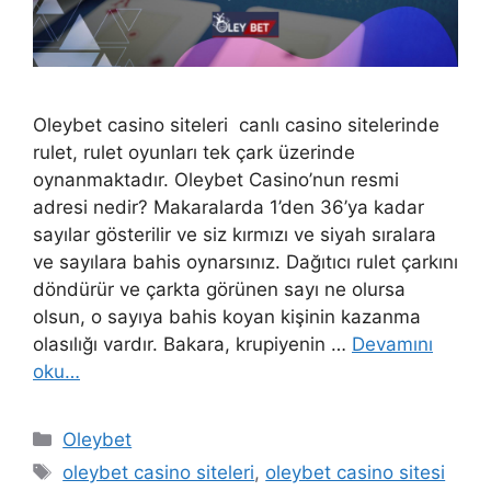
Oleybet casino siteleri canlı casino sitelerinde
rulet, rulet oyunları tek çark üzerinde
oynanmaktadır. Oleybet Casino’nun resmi
adresi nedir? Makaralarda 1’den 36’ya kadar
sayılar gösterilir ve siz kırmızı ve siyah sıralara
ve sayılara bahis oynarsınız. Dağıtıcı rulet çarkını
döndürür ve çarkta görünen sayı ne olursa
olsun, o sayıya bahis koyan kişinin kazanma
olasılığı vardır. Bakara, krupiyenin …
Devamını
oku…
Kategoriler
Oleybet
Etiketler
oleybet casino siteleri
,
oleybet casino sitesi