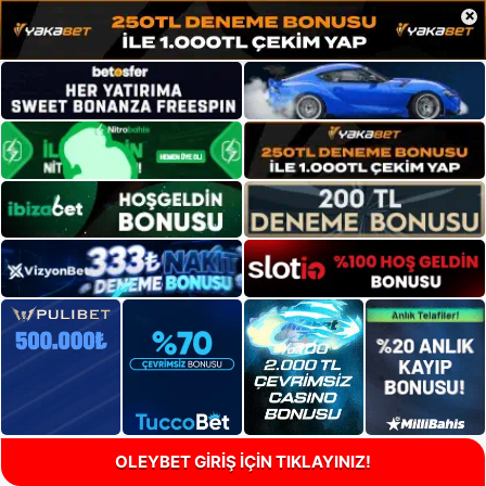
×
OLEYBET GİRİŞ İÇİN TIKLAYINIZ!