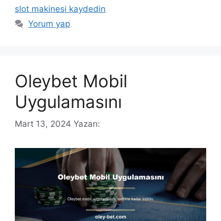
slot makinesi kaydedin
Yorum yap
Oleybet Mobil
Uygulamasını
Mart 13, 2024
Yazarı: