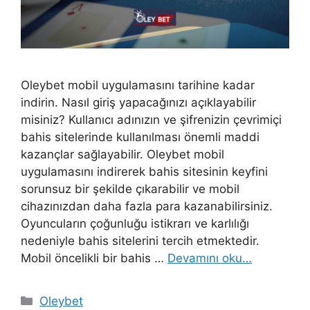
Oleybet mobil uygulamasını tarihine kadar
indirin. Nasıl giriş yapacağınızı açıklayabilir
misiniz? Kullanıcı adınızın ve şifrenizin çevrimiçi
bahis sitelerinde kullanılması önemli maddi
kazançlar sağlayabilir. Oleybet mobil
uygulamasını indirerek bahis sitesinin keyfini
sorunsuz bir şekilde çıkarabilir ve mobil
cihazınızdan daha fazla para kazanabilirsiniz.
Oyuncuların çoğunluğu istikrarı ve karlılığı
nedeniyle bahis sitelerini tercih etmektedir.
Mobil öncelikli bir bahis …
Devamını oku…
Kategoriler
Oleybet