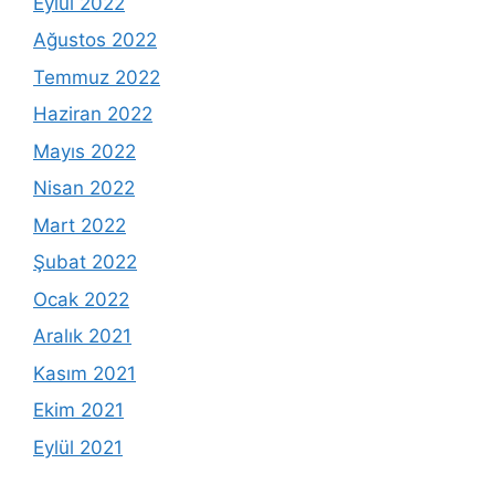
Eylül 2022
Ağustos 2022
Temmuz 2022
Haziran 2022
Mayıs 2022
Nisan 2022
Mart 2022
Şubat 2022
Ocak 2022
Aralık 2021
Kasım 2021
Ekim 2021
Eylül 2021