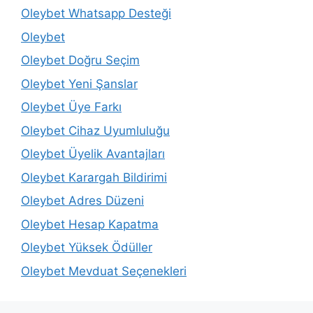
Oleybet Whatsapp Desteği
Oleybet
Oleybet Doğru Seçim
Oleybet Yeni Şanslar
Oleybet Üye Farkı
Oleybet Cihaz Uyumluluğu
Oleybet Üyelik Avantajları
Oleybet Karargah Bildirimi
Oleybet Adres Düzeni
Oleybet Hesap Kapatma
Oleybet Yüksek Ödüller
Oleybet Mevduat Seçenekleri