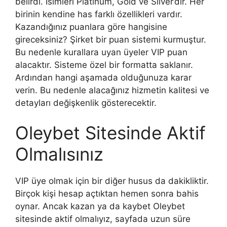
belirdi. İsimleri Platinum, Gold ve Silver’dır. Her
birinin kendine has farklı özellikleri vardır.
Kazandığınız puanlara göre hangisine
gireceksiniz? Şirket bir puan sistemi kurmuştur.
Bu nedenle kurallara uyan üyeler VIP puan
alacaktır. Sisteme özel bir formatta saklanır.
Ardından hangi aşamada olduğunuza karar
verin. Bu nedenle alacağınız hizmetin kalitesi ve
detayları değişkenlik gösterecektir.
Oleybet Sitesinde Aktif
Olmalısınız
VIP üye olmak için bir diğer husus da dakikliktir.
Birçok kişi hesap açtıktan hemen sonra bahis
oynar. Ancak kazan ya da kaybet Oleybet
sitesinde aktif olmalıyız, sayfada uzun süre