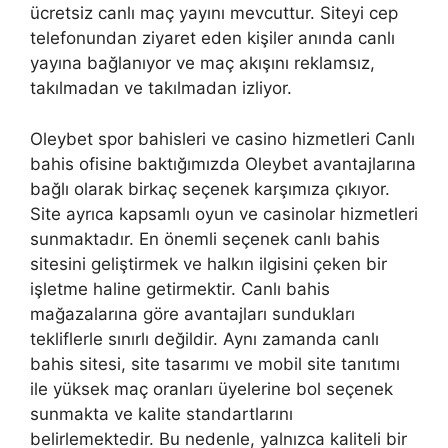
ücretsiz canlı maç yayını mevcuttur. Siteyi cep
telefonundan ziyaret eden kişiler anında canlı
yayına bağlanıyor ve maç akışını reklamsız,
takılmadan ve takılmadan izliyor.
Oleybet spor bahisleri ve casino hizmetleri Canlı
bahis ofisine baktığımızda Oleybet avantajlarına
bağlı olarak birkaç seçenek karşımıza çıkıyor.
Site ayrıca kapsamlı oyun ve casinolar hizmetleri
sunmaktadır. En önemli seçenek canlı bahis
sitesini geliştirmek ve halkın ilgisini çeken bir
işletme haline getirmektir. Canlı bahis
mağazalarına göre avantajları sundukları
tekliflerle sınırlı değildir. Aynı zamanda canlı
bahis sitesi, site tasarımı ve mobil site tanıtımı
ile yüksek maç oranları üyelerine bol seçenek
sunmakta ve kalite standartlarını
belirlemektedir. Bu nedenle, yalnızca kaliteli bir