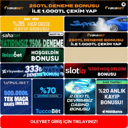
×
OLEYBET GİRİŞ İÇİN TIKLAYINIZ!