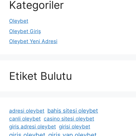
Kategoriler
Oleybet
Oleybet Giriş
Oleybet Yeni Adresi
Etiket Bulutu
bahis sitesi oleybet
adresi oleybet
canli oleybet
casino sitesi oleybet
giris adresi oleybet
girisi oleybet
giris oleybet
giris yap oleybet