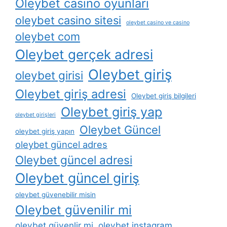
Oleybet casino oyunları
oleybet casino sitesi
oleybet casino ve casino
oleybet com
Oleybet gerçek adresi
Oleybet giriş
oleybet girisi
Oleybet giriş adresi
Oleybet giriş bilgileri
Oleybet giriş yap
oleybet girişleri
Oleybet Güncel
oleybet giriş yapın
oleybet güncel adres
Oleybet güncel adresi
Oleybet güncel giriş
oleybet güvenebilir misin
Oleybet güvenilir mi
oleybet güvenlir mi
oleybet instagram