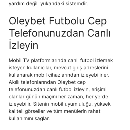
yardım değil, yukarıdaki sistemdir.
Oleybet Futbolu Cep
Telefonunuzdan Canlı
İzleyin
Mobil TV platformlarında canlı futbol izlemek
isteyen kullanıcılar, mevcut giriş adreslerini
kullanarak mobil cihazlarından izleyebilirler.
Akıllı telefonlarından Oleybet cep
telefonunuzdan canlı futbol izleyin, erişimi
olanlar günün maçını her zaman, her yerde
izleyebilir. Sitenin mobil uyumluluğu, yüksek
kaliteli görseller ve tüm menülerin rahat
kullanımını sağlar.