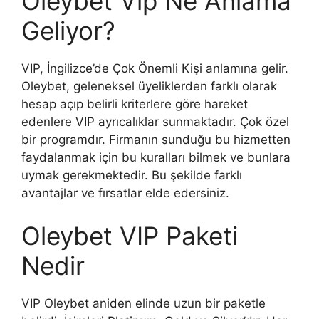
Oleybet Vip Ne Anlama
Geliyor?
VIP, İngilizce’de Çok Önemli Kişi anlamına gelir.
Oleybet, geleneksel üyeliklerden farklı olarak
hesap açıp belirli kriterlere göre hareket
edenlere VIP ayrıcalıklar sunmaktadır. Çok özel
bir programdır. Firmanın sunduğu bu hizmetten
faydalanmak için bu kuralları bilmek ve bunlara
uymak gerekmektedir. Bu şekilde farklı
avantajlar ve fırsatlar elde edersiniz.
Oleybet VIP Paketi
Nedir
VIP Oleybet aniden elinde uzun bir paketle