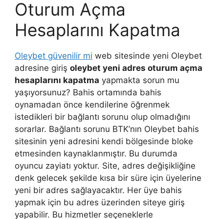
Oturum Açma
Hesaplarını Kapatma
Oleybet güvenilir mi
web sitesinde yeni Oleybet
adresine giriş
oleybet yeni adres oturum açma
hesaplarını kapatma
yapmakta sorun mu
yaşıyorsunuz? Bahis ortamında bahis
oynamadan önce kendilerine öğrenmek
istedikleri bir bağlantı sorunu olup olmadığını
sorarlar. Bağlantı sorunu BTK’nın Oleybet bahis
sitesinin yeni adresini kendi bölgesinde bloke
etmesinden kaynaklanmıştır. Bu durumda
oyuncu zayiatı yoktur. Site, adres değişikliğine
denk gelecek şekilde kısa bir süre için üyelerine
yeni bir adres sağlayacaktır. Her üye bahis
yapmak için bu adres üzerinden siteye giriş
yapabilir. Bu hizmetler seçeneklerle