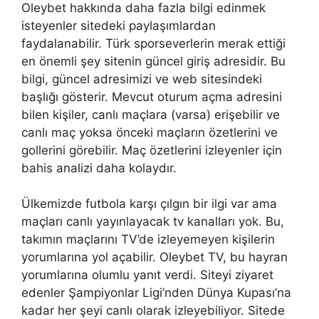
Oleybet hakkında daha fazla bilgi edinmek
isteyenler sitedeki paylaşımlardan
faydalanabilir. Türk sporseverlerin merak ettiği
en önemli şey sitenin güncel giriş adresidir. Bu
bilgi, güncel adresimizi ve web sitesindeki
başlığı gösterir. Mevcut oturum açma adresini
bilen kişiler, canlı maçlara (varsa) erişebilir ve
canlı maç yoksa önceki maçların özetlerini ve
gollerini görebilir. Maç özetlerini izleyenler için
bahis analizi daha kolaydır.
Ülkemizde futbola karşı çılgın bir ilgi var ama
maçları canlı yayınlayacak tv kanalları yok. Bu,
takımın maçlarını TV’de izleyemeyen kişilerin
yorumlarına yol açabilir. Oleybet TV, bu hayran
yorumlarına olumlu yanıt verdi. Siteyi ziyaret
edenler Şampiyonlar Ligi’nden Dünya Kupası’na
kadar her şeyi canlı olarak izleyebiliyor. Sitede