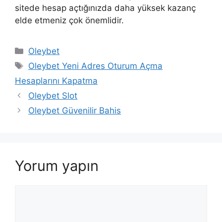
sitede hesap açtığınızda daha yüksek kazanç
elde etmeniz çok önemlidir.
Kategoriler
Oleybet
Etiketler
Oleybet Yeni Adres Oturum Açma
Hesaplarını Kapatma
Oleybet Slot
Oleybet Güvenilir Bahis
Yorum yapın
Yorum