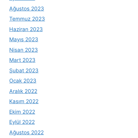
Ağustos 2023
Temmuz 2023
Haziran 2023
Mayıs 2023
Nisan 2023
Mart 2023
Şubat 2023
Ocak 2023
Aralık 2022
Kasım 2022
Ekim 2022
Eylül 2022
Ağustos 2022