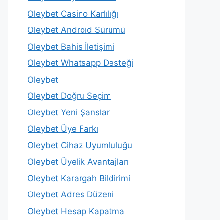
Oleybet Casino Karlılığı
Oleybet Android Sürümü
Oleybet Bahis İletişimi
Oleybet Whatsapp Desteği
Oleybet
Oleybet Doğru Seçim
Oleybet Yeni Şanslar
Oleybet Üye Farkı
Oleybet Cihaz Uyumluluğu
Oleybet Üyelik Avantajları
Oleybet Karargah Bildirimi
Oleybet Adres Düzeni
Oleybet Hesap Kapatma