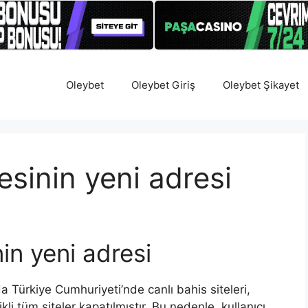
Oleybet
Oleybet Giriş
Oleybet Şikayet
esinin yeni adresi
in yeni adresi
a Türkiye Cumhuriyeti’nde canlı bahis siteleri,
ikli tüm siteler kapatılmıştır. Bu nedenle, kullanıcı