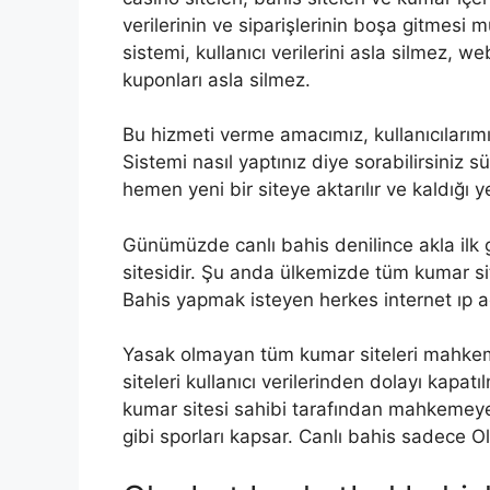
verilerinin ve siparişlerinin boşa gitmes
sistemi, kullanıcı verilerini asla silmez, 
kuponları asla silmez.
Bu hizmeti verme amacımız, kullanıcılarımı
Sistemi nasıl yaptınız diye sorabilirsiniz
hemen yeni bir siteye aktarılır ve kaldığı
Günümüzde canlı bahis denilince akla ilk 
sitesidir. Şu anda ülkemizde tüm kumar sit
Bahis yapmak isteyen herkes internet ıp ad
Yasak olmayan tüm kumar siteleri mahkeme
siteleri kullanıcı verilerinden dolayı kapatı
kumar sitesi sahibi tarafından mahkemeye ve
gibi sporları kapsar. Canlı bahis sadece Ole