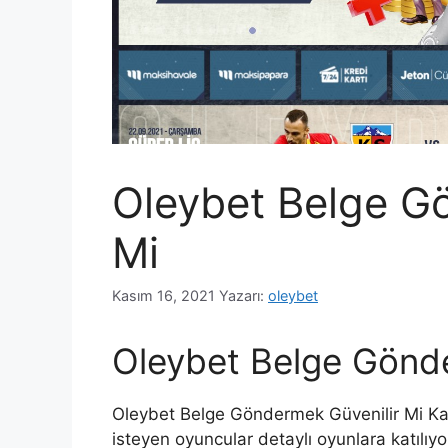
Oleybet Belge G
Mi
Kasım 16, 2021
Yazarı:
oleybet
Oleybet Belge Gönde
Oleybet Belge Göndermek Güvenilir Mi Kaz
isteyen oyuncular detaylı oyunlara katılıy