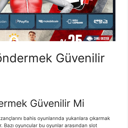
öndermek Güvenilir
rmek Güvenilir Mi
ançlarını bahis oyunlarında yukarılara çıkarmak
or. Bazı oyuncular bu oyunlar arasından slot