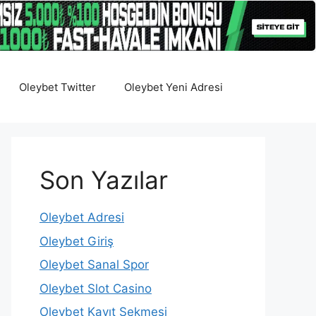
Oleybet Twitter
Oleybet Yeni Adresi
Son Yazılar
Oleybet Adresi
Oleybet Giriş
Oleybet Sanal Spor
Oleybet Slot Casino
Oleybet Kayıt Sekmesi