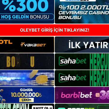
OLEYBET GİRİŞ İÇİN TIKLAYINIZ!