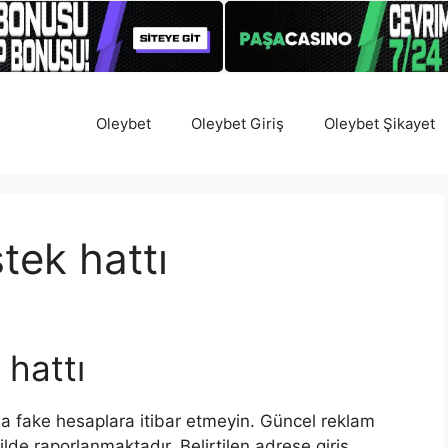
Oleybet
Oleybet Giriş
Oleybet Şikayet
tek hattı
 hattı
da fake hesaplara itibar etmeyin. Güncel reklam
ilde raporlanmaktadır. Belirtilen adrese giriş