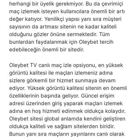
herhangi bir üyelik gerekmiyor. Bu da çevrimiçi
maç izlemek isteyen kullanıcılara önemli bir artı
değer katıyor. Yenilikçi yapısı yanı sıra müşteri
sayısının da artması sitenin ne kadar kaliteli
olduğunu gözler önüne sermektedir. Tüm
bunlardan faydalanmak için Oleybet tercih
edebileceğin önemli bir sitedir.
Oleybet TV canlı maç izle opsiyonu, en yüksek
görüntü kalitesi ile maçları izlemeniz adına
sizlere görkemli bir hizmet sunmaya devam
ediyor. Yüksek görüntü kalitesi sitenin en önemli
özelliklerinin başında geliyor. Güncel erişim
adresi üzerinden giriş yaparak maçları izlemek
adına en hoş hizmeti edinmek oldukça kolaydır.
Oleybet sitesi global anlamda kendini geliştiren
oldukça kaliteli ve sağlam sitelerden biridir.
Bunun yanı sıra maçların yayınlarını canlı olarak