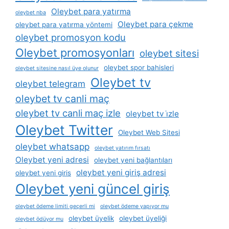
Oleybet para yatırma
oleybet nba
Oleybet para çekme
oleybet para yatırma yöntemi
oleybet promosyon kodu
Oleybet promosyonları
oleybet sitesi
oleybet spor bahisleri
oleybet sitesine nasıl üye olunur
Oleybet tv
oleybet telegram
oleybet tv canli maç
oleybet tv canli maç izle
oleybet tv i̇zle
Oleybet Twitter
Oleybet Web Sitesi
oleybet whatsapp
oleybet yatırım fırsatı
Oleybet yeni adresi
oleybet yeni bağlantıları
oleybet yeni giriş adresi
oleybet yeni giris
Oleybet yeni güncel giriş
oleybet ödeme limiti geçerli mi
oleybet ödeme yapıyor mu
oleybet üyelik
oleybet üyeliği
oleybet ödüyor mu