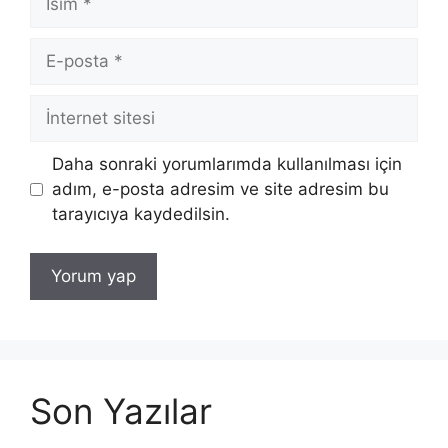
E-
posta
İnternet
sitesi
Daha sonraki yorumlarımda kullanılması için
adım, e-posta adresim ve site adresim bu
tarayıcıya kaydedilsin.
Son Yazılar