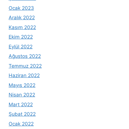
Ocak 2023
Aralık 2022
Kasım 2022
Ekim 2022
Eylül 2022
Ağustos 2022
Temmuz 2022
Haziran 2022
Mayıs 2022
Nisan 2022
Mart 2022
Şubat 2022
Ocak 2022