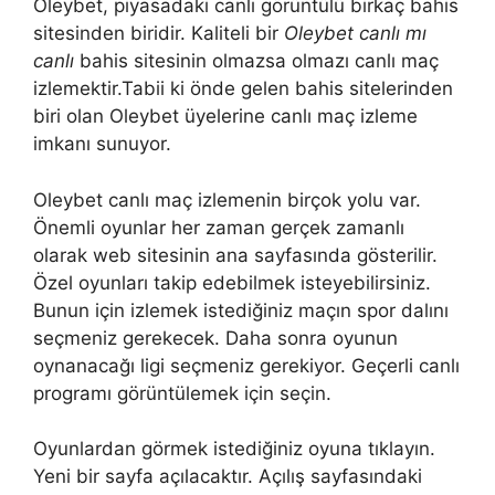
Oleybet, piyasadaki canlı görüntülü birkaç bahis
sitesinden biridir. Kaliteli bir
Oleybet canlı mı
canlı
bahis sitesinin olmazsa olmazı canlı maç
izlemektir.Tabii ki önde gelen bahis sitelerinden
biri olan Oleybet üyelerine canlı maç izleme
imkanı sunuyor.
Oleybet canlı maç izlemenin birçok yolu var.
Önemli oyunlar her zaman gerçek zamanlı
olarak web sitesinin ana sayfasında gösterilir.
Özel oyunları takip edebilmek isteyebilirsiniz.
Bunun için izlemek istediğiniz maçın spor dalını
seçmeniz gerekecek. Daha sonra oyunun
oynanacağı ligi seçmeniz gerekiyor. Geçerli canlı
programı görüntülemek için seçin.
Oyunlardan görmek istediğiniz oyuna tıklayın.
Yeni bir sayfa açılacaktır. Açılış sayfasındaki