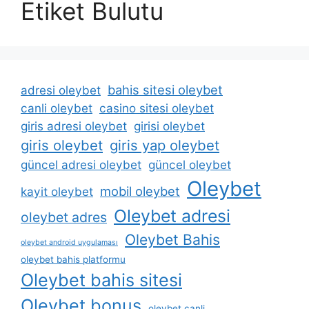
Etiket Bulutu
bahis sitesi oleybet
adresi oleybet
canli oleybet
casino sitesi oleybet
giris adresi oleybet
girisi oleybet
giris oleybet
giris yap oleybet
güncel adresi oleybet
güncel oleybet
Oleybet
mobil oleybet
kayit oleybet
Oleybet adresi
oleybet adres
Oleybet Bahis
oleybet android uygulaması
oleybet bahis platformu
Oleybet bahis sitesi
Oleybet bonus
oleybet canli