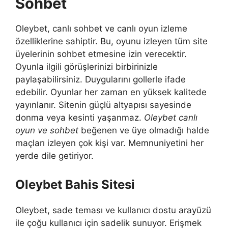
Sohbet
Oleybet, canlı sohbet ve canlı oyun izleme
özelliklerine sahiptir. Bu, oyunu izleyen tüm site
üyelerinin sohbet etmesine izin verecektir.
Oyunla ilgili görüşlerinizi birbirinizle
paylaşabilirsiniz. Duygularını gollerle ifade
edebilir. Oyunlar her zaman en yüksek kalitede
yayınlanır. Sitenin güçlü altyapısı sayesinde
donma veya kesinti yaşanmaz.
Oleybet canlı
oyun ve sohbet
beğenen ve üye olmadığı halde
maçları izleyen çok kişi var. Memnuniyetini her
yerde dile getiriyor.
Oleybet Bahis Sitesi
Oleybet, sade teması ve kullanıcı dostu arayüzü
ile çoğu kullanıcı için sadelik sunuyor. Erişmek