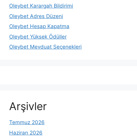
Oleybet Karargah Bildirimi
Oleybet Adres Düzeni
Oleybet Hesap Kapatma
Oleybet Yüksek Ödüller
Oleybet Mevduat Seçenekleri
Arşivler
Temmuz 2026
Haziran 2026