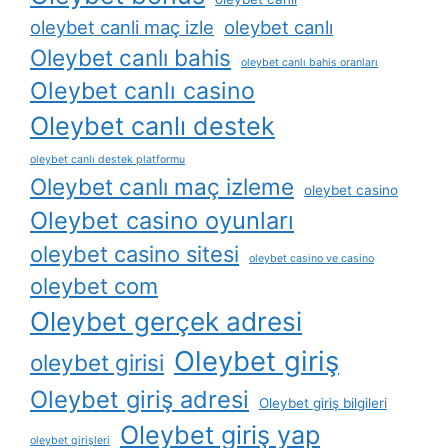
oleybet canli maç izle
oleybet canlı
Oleybet canlı bahis
oleybet canlı bahis oranları
Oleybet canlı casino
Oleybet canlı destek
oleybet canlı destek platformu
Oleybet canlı maç izleme
oleybet casino
Oleybet casino oyunları
oleybet casino sitesi
oleybet casino ve casino
oleybet com
Oleybet gerçek adresi
Oleybet giriş
oleybet girisi
Oleybet giriş adresi
Oleybet giriş bilgileri
Oleybet giriş yap
oleybet girişleri