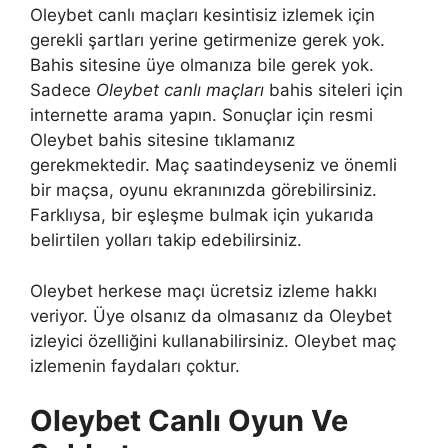
Oleybet canlı maçları kesintisiz izlemek için
gerekli şartları yerine getirmenize gerek yok.
Bahis sitesine üye olmanıza bile gerek yok.
Sadece
Oleybet canlı maçları
bahis siteleri için
internette arama yapın. Sonuçlar için resmi
Oleybet bahis sitesine tıklamanız
gerekmektedir. Maç saatindeyseniz ve önemli
bir maçsa, oyunu ekranınızda görebilirsiniz.
Farklıysa, bir eşleşme bulmak için yukarıda
belirtilen yolları takip edebilirsiniz.
Oleybet herkese maçı ücretsiz izleme hakkı
veriyor. Üye olsanız da olmasanız da Oleybet
izleyici özelliğini kullanabilirsiniz. Oleybet maç
izlemenin faydaları çoktur.
Oleybet Canlı Oyun Ve