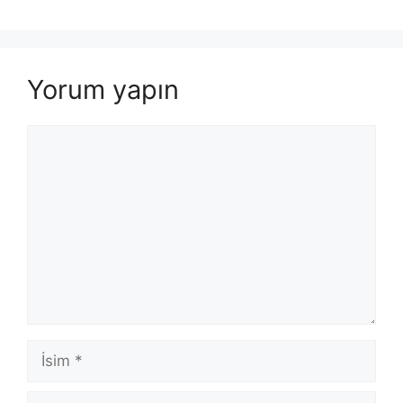
Yorum yapın
Yorum
İsim
E-