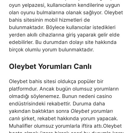
oyun yelpazesi, kullanıcıların kendilerine uygun
olan oyunu bulmalarına olanak sağlıyor. Oleybet
bahis sitesinin mobil hizmetleri de
bulunmaktadır. Böylece kullanıcılar istedikleri
yerden akıllı cihazlarına giriş yaparak gelir elde
edebilirler. Bu durumdan dolayı site hakkında
birçok olumlu yorum bulunmaktadır.
Oleybet Yorumları Canlı
Oleybet bahis sitesi oldukça popüler bir
platformdur. Ancak bugün olumsuz yorumların
olmadığı söylenemez. Bunun nedeni casino
endüstrisindeki rekabettir. Duruma daha
yakından baktıktan sonra
Oleybet yorumları
canlı
şirket, rekabet hakkında yorum yapacak.
Muhalifler olumsuz yorumlarla iftira attı.Oleybet