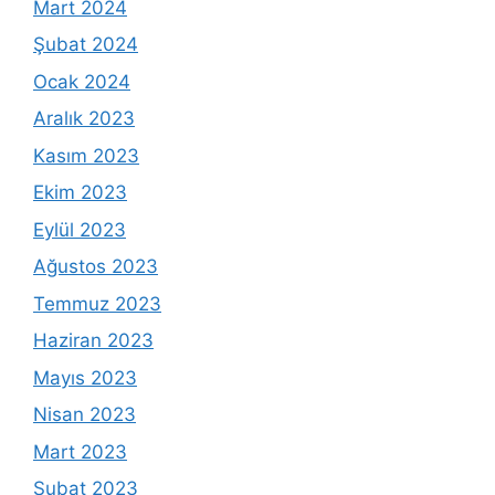
Mart 2024
Şubat 2024
Ocak 2024
Aralık 2023
Kasım 2023
Ekim 2023
Eylül 2023
Ağustos 2023
Temmuz 2023
Haziran 2023
Mayıs 2023
Nisan 2023
Mart 2023
Şubat 2023