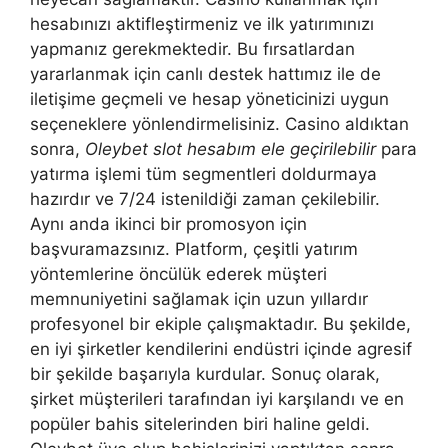
hesabınızı aktifleştirmeniz ve ilk yatırımınızı
yapmanız gerekmektedir. Bu fırsatlardan
yararlanmak için canlı destek hattımız ile de
iletişime geçmeli ve hesap yöneticinizi uygun
seçeneklere yönlendirmelisiniz. Casino aldıktan
sonra,
Oleybet slot hesabım ele geçirilebilir
para
yatırma işlemi tüm segmentleri doldurmaya
hazırdır ve 7/24 istenildiği zaman çekilebilir.
Aynı anda ikinci bir promosyon için
başvuramazsınız. Platform, çeşitli yatırım
yöntemlerine öncülük ederek müşteri
memnuniyetini sağlamak için uzun yıllardır
profesyonel bir ekiple çalışmaktadır. Bu şekilde,
en iyi şirketler kendilerini endüstri içinde agresif
bir şekilde başarıyla kurdular. Sonuç olarak,
şirket müşterileri tarafından iyi karşılandı ve en
popüler bahis sitelerinden biri haline geldi.