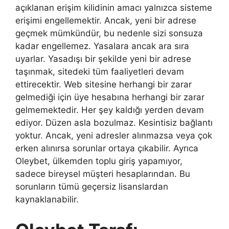
açıklanan erişim kilidinin amacı yalnızca sisteme
erişimi engellemektir. Ancak, yeni bir adrese
geçmek mümkündür, bu nedenle sizi sonsuza
kadar engellemez. Yasalara ancak ara sıra
uyarlar. Yasadışı bir şekilde yeni bir adrese
taşınmak, sitedeki tüm faaliyetleri devam
ettirecektir. Web sitesine herhangi bir zarar
gelmediği için üye hesabına herhangi bir zarar
gelmemektedir. Her şey kaldığı yerden devam
ediyor. Düzen asla bozulmaz. Kesintisiz bağlantı
yoktur. Ancak, yeni adresler alınmazsa veya çok
erken alınırsa sorunlar ortaya çıkabilir. Ayrıca
Oleybet, ülkemden toplu giriş yapamıyor,
sadece bireysel müşteri hesaplarından. Bu
sorunların tümü geçersiz lisanslardan
kaynaklanabilir.