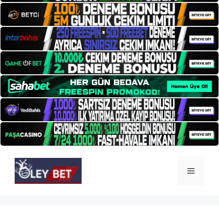
İçeriğe
atla
Menü