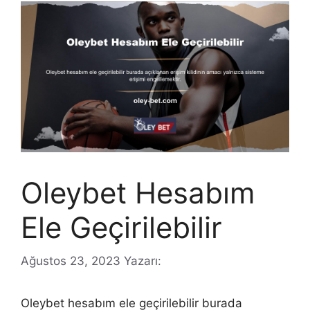
Oleybet Hesabım
Ele Geçirilebilir
Ağustos 23, 2023
Yazarı:
Oleybet hesabım ele geçirilebilir burada