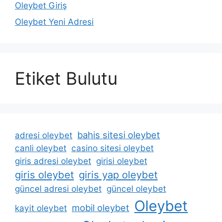
Oleybet Giriş
Oleybet Yeni Adresi
Etiket Bulutu
bahis sitesi oleybet
adresi oleybet
canli oleybet
casino sitesi oleybet
giris adresi oleybet
girisi oleybet
giris oleybet
giris yap oleybet
güncel adresi oleybet
güncel oleybet
Oleybet
mobil oleybet
kayit oleybet