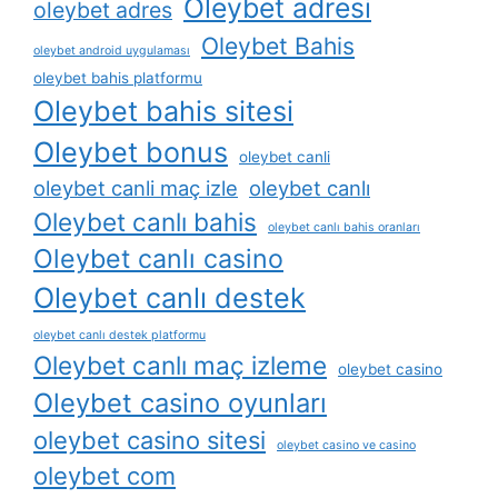
Oleybet adresi
oleybet adres
Oleybet Bahis
oleybet android uygulaması
oleybet bahis platformu
Oleybet bahis sitesi
Oleybet bonus
oleybet canli
oleybet canli maç izle
oleybet canlı
Oleybet canlı bahis
oleybet canlı bahis oranları
Oleybet canlı casino
Oleybet canlı destek
oleybet canlı destek platformu
Oleybet canlı maç izleme
oleybet casino
Oleybet casino oyunları
oleybet casino sitesi
oleybet casino ve casino
oleybet com