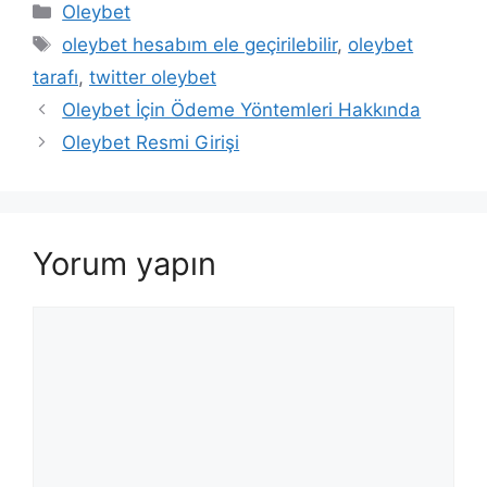
Kategoriler
Oleybet
Etiketler
oleybet hesabım ele geçirilebilir
,
oleybet
tarafı
,
twitter oleybet
Oleybet İçin Ödeme Yöntemleri Hakkında
Oleybet Resmi Girişi
Yorum yapın
Yorum