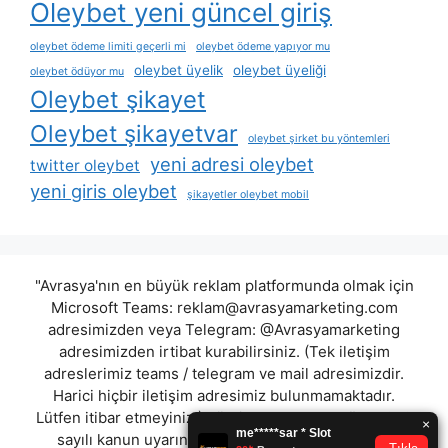
Oleybet yeni güncel giriş
oleybet ödeme limiti geçerli mi
oleybet ödeme yapıyor mu
oleybet üyelik
oleybet üyeliği
oleybet ödüyor mu
Oleybet şikayet
Oleybet şikayetvar
oleybet şirket bu yöntemleri
yeni adresi oleybet
twitter oleybet
yeni giris oleybet
şikayetler oleybet mobil
"Avrasya'nın en büyük reklam platformunda olmak için
Microsoft Teams:
reklam@avrasyamarketing.com
adresimizden veya Telegram: @Avrasyamarketing
adresimizden irtibat kurabilirsiniz. (Tek iletişim
adreslerimiz teams / telegram ve mail adresimizdir.
Harici hiçbir iletişim adresimiz bulunmamaktadır.
Lütfen itibar etmeyiniz.) Türkiye yasalarına göre 7258
sayılı kanun uyarınca yasa dışı bahis oynamanın