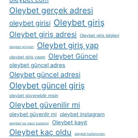
Oleybet gerçek adresi
Oleybet giriş
oleybet girisi
Oleybet giriş adresi
Oleybet giriş bilgileri
Oleybet giriş yap
oleybet girişleri
Oleybet Güncel
oleybet giriş yapın
oleybet güncel adres
Oleybet güncel adresi
Oleybet güncel giriş
oleybet güvenebilir misin
Oleybet güvenilir mi
oleybet güvenlir mi
oleybet instagram
Oleybet kayıt
oleybet i̇os nasıl kullanılır
Oleybet kaç oldu
oleybet kullanıcıları