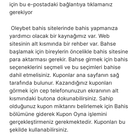
için bu e-postadaki bağlantıya tıklamanız
gerekiyor
Oleybet bahis sitelerinde bahis yapmanıza
yardımcı olacak bir kaynağımız var. Web
sitesinin alt kısmında bir rehber var. Bahse
başlamak için bireylerin öncelikle bahis sitesine
para aktarması gerekir. Bahse girmek için bahis
seçeneklerini seçmeli ve bu seçimleri bahise
dahil etmelisiniz. Kuponlar ana sayfanın sağ
tarafında bulunur. Kazandığınız kuponları
görmek için cep telefonunuzun ekranının alt
kısmındaki butona dokunabilirsiniz. Sahip
olduğunuz kupon miktarını belirlemek için Bahis
bölümüne giderek Kupon Oyna işlemini
gerçekleştirmeniz gerekmektedir. Kuponları bu
şekilde kullanabilirsiniz.