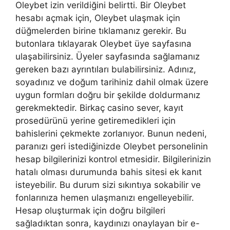
Oleybet izin verildiğini belirtti. Bir Oleybet
hesabı açmak için, Oleybet ulaşmak için
düğmelerden birine tıklamanız gerekir. Bu
butonlara tıklayarak Oleybet üye sayfasına
ulaşabilirsiniz. Üyeler sayfasında sağlamanız
gereken bazı ayrıntıları bulabilirsiniz. Adınız,
soyadınız ve doğum tarihiniz dahil olmak üzere
uygun formları doğru bir şekilde doldurmanız
gerekmektedir. Birkaç casino sever, kayıt
prosedürünü yerine getiremedikleri için
bahislerini çekmekte zorlanıyor. Bunun nedeni,
paranızı geri istediğinizde Oleybet personelinin
hesap bilgilerinizi kontrol etmesidir. Bilgilerinizin
hatalı olması durumunda bahis sitesi ek kanıt
isteyebilir. Bu durum sizi sıkıntıya sokabilir ve
fonlarınıza hemen ulaşmanızı engelleyebilir.
Hesap oluşturmak için doğru bilgileri
sağladıktan sonra, kaydınızı onaylayan bir e-