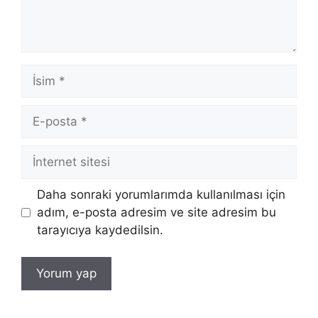
İsim
E-
posta
İnternet
sitesi
Daha sonraki yorumlarımda kullanılması için
adım, e-posta adresim ve site adresim bu
tarayıcıya kaydedilsin.