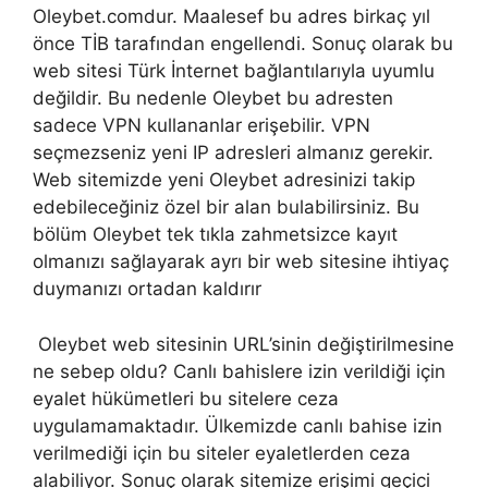
Oleybet.comdur. Maalesef bu adres birkaç yıl
önce TİB tarafından engellendi. Sonuç olarak bu
web sitesi Türk İnternet bağlantılarıyla uyumlu
değildir. Bu nedenle Oleybet bu adresten
sadece VPN kullananlar erişebilir. VPN
seçmezseniz yeni IP adresleri almanız gerekir.
Web sitemizde yeni Oleybet adresinizi takip
edebileceğiniz özel bir alan bulabilirsiniz. Bu
bölüm Oleybet tek tıkla zahmetsizce kayıt
olmanızı sağlayarak ayrı bir web sitesine ihtiyaç
duymanızı ortadan kaldırır
Oleybet web sitesinin URL’sinin değiştirilmesine
ne sebep oldu? Canlı bahislere izin verildiği için
eyalet hükümetleri bu sitelere ceza
uygulamamaktadır. Ülkemizde canlı bahise izin
verilmediği için bu siteler eyaletlerden ceza
alabiliyor. Sonuç olarak sitemize erişimi geçici