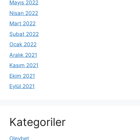
Mayıs 2022
Nisan 2022
Mart 2022
Şubat 2022
Ocak 2022
Aralık 2021
Kasım 2021
Ekim 2021
Eylül 2021
Kategoriler
Oleybet