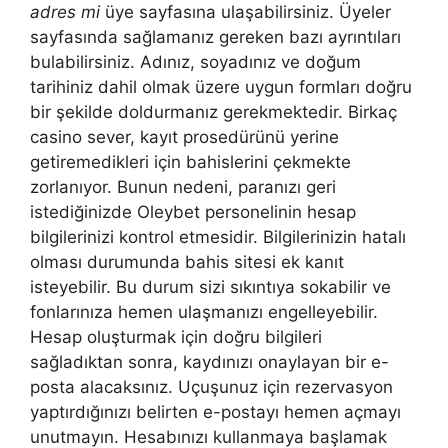
adres mi
üye sayfasına ulaşabilirsiniz. Üyeler
sayfasında sağlamanız gereken bazı ayrıntıları
bulabilirsiniz. Adınız, soyadınız ve doğum
tarihiniz dahil olmak üzere uygun formları doğru
bir şekilde doldurmanız gerekmektedir. Birkaç
casino sever, kayıt prosedürünü yerine
getiremedikleri için bahislerini çekmekte
zorlanıyor. Bunun nedeni, paranızı geri
istediğinizde Oleybet personelinin hesap
bilgilerinizi kontrol etmesidir. Bilgilerinizin hatalı
olması durumunda bahis sitesi ek kanıt
isteyebilir. Bu durum sizi sıkıntıya sokabilir ve
fonlarınıza hemen ulaşmanızı engelleyebilir.
Hesap oluşturmak için doğru bilgileri
sağladıktan sonra, kaydınızı onaylayan bir e-
posta alacaksınız. Uçuşunuz için rezervasyon
yaptırdığınızı belirten e-postayı hemen açmayı
unutmayın. Hesabınızı kullanmaya başlamak