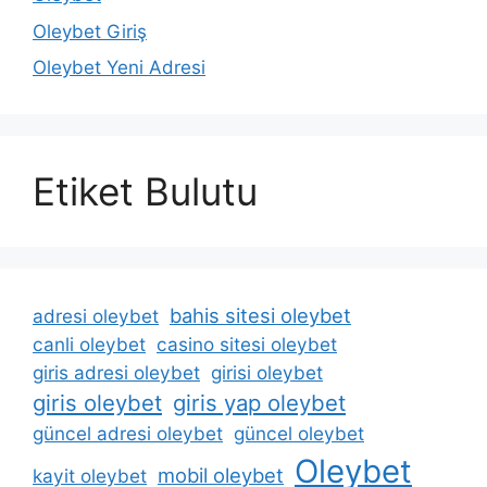
Oleybet Giriş
Oleybet Yeni Adresi
Etiket Bulutu
bahis sitesi oleybet
adresi oleybet
canli oleybet
casino sitesi oleybet
giris adresi oleybet
girisi oleybet
giris oleybet
giris yap oleybet
güncel adresi oleybet
güncel oleybet
Oleybet
mobil oleybet
kayit oleybet