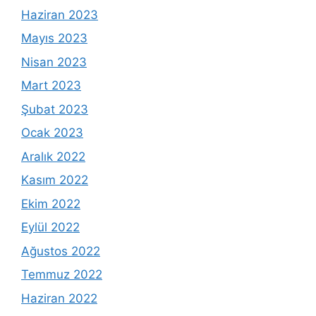
Haziran 2023
Mayıs 2023
Nisan 2023
Mart 2023
Şubat 2023
Ocak 2023
Aralık 2022
Kasım 2022
Ekim 2022
Eylül 2022
Ağustos 2022
Temmuz 2022
Haziran 2022