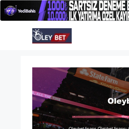
İçeriğe
atla