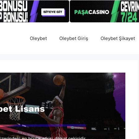
Oleybet
Oleybet Giriş
Oleybet Şikayet