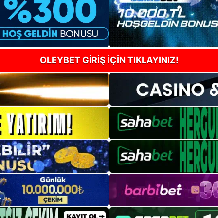
OLEYBET GİRİŞ İÇİN TIKLAYINIZ!