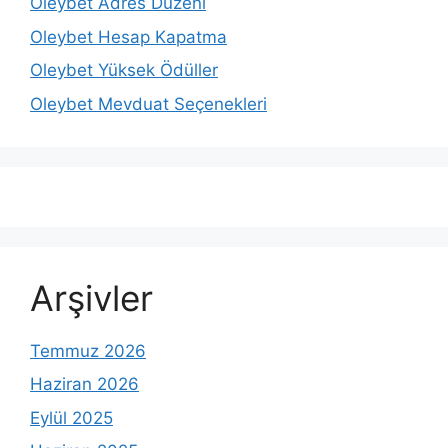
Oleybet Adres Düzeni
Oleybet Hesap Kapatma
Oleybet Yüksek Ödüller
Oleybet Mevduat Seçenekleri
Arşivler
Temmuz 2026
Haziran 2026
Eylül 2025