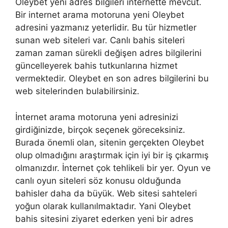
Oleybet yeni adres bilgileri internette mevcut.
Bir internet arama motoruna yeni Oleybet
adresini yazmanız yeterlidir. Bu tür hizmetler
sunan web siteleri var. Canlı bahis siteleri
zaman zaman sürekli değişen adres bilgilerini
güncelleyerek bahis tutkunlarına hizmet
vermektedir. Oleybet en son adres bilgilerini bu
web sitelerinden bulabilirsiniz.
İnternet arama motoruna yeni adresinizi
girdiğinizde, birçok seçenek göreceksiniz.
Burada önemli olan, sitenin gerçekten Oleybet
olup olmadığını araştırmak için iyi bir iş çıkarmış
olmanızdır. İnternet çok tehlikeli bir yer. Oyun ve
canlı oyun siteleri söz konusu olduğunda
bahisler daha da büyük. Web sitesi sahteleri
yoğun olarak kullanılmaktadır. Yani Oleybet
bahis sitesini ziyaret ederken yeni bir adres