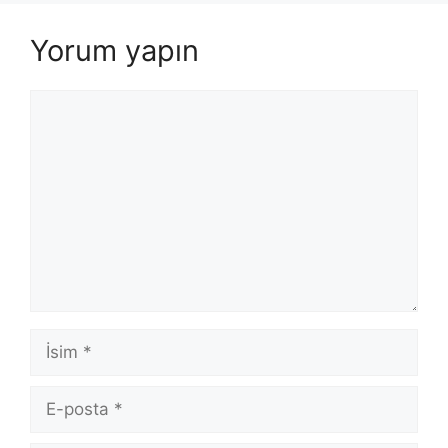
Yorum yapın
Yorum
İsim
E-
posta