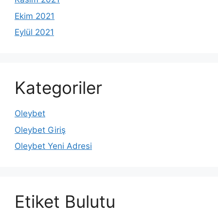
Ekim 2021
Eylül 2021
Kategoriler
Oleybet
Oleybet Giriş
Oleybet Yeni Adresi
Etiket Bulutu