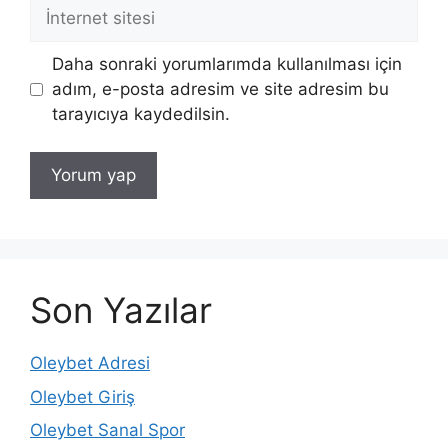
İnternet
sitesi
Daha sonraki yorumlarımda kullanılması için
adım, e-posta adresim ve site adresim bu
tarayıcıya kaydedilsin.
Son Yazılar
Oleybet Adresi
Oleybet Giriş
Oleybet Sanal Spor