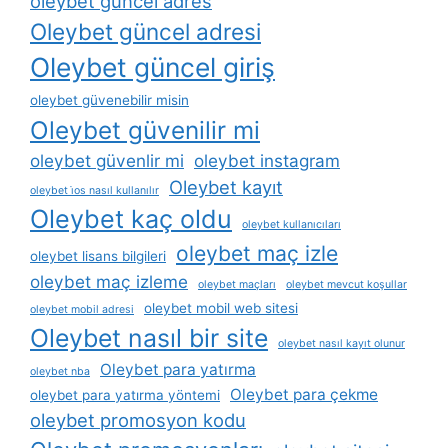
oleybet güncel adres
Oleybet güncel adresi
Oleybet güncel giriş
oleybet güvenebilir misin
Oleybet güvenilir mi
oleybet güvenlir mi
oleybet instagram
Oleybet kayıt
oleybet i̇os nasıl kullanılır
Oleybet kaç oldu
oleybet kullanıcıları
oleybet maç izle
oleybet lisans bilgileri
oleybet maç izleme
oleybet maçları
oleybet mevcut koşullar
oleybet mobil web sitesi
oleybet mobil adresi
Oleybet nasıl bir site
oleybet nasıl kayıt olunur
Oleybet para yatırma
oleybet nba
Oleybet para çekme
oleybet para yatırma yöntemi
oleybet promosyon kodu