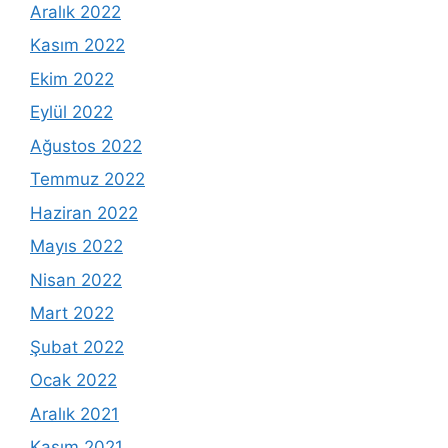
Aralık 2022
Kasım 2022
Ekim 2022
Eylül 2022
Ağustos 2022
Temmuz 2022
Haziran 2022
Mayıs 2022
Nisan 2022
Mart 2022
Şubat 2022
Ocak 2022
Aralık 2021
Kasım 2021