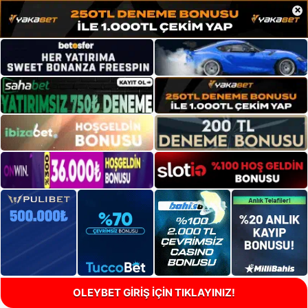
×
OLEYBET GİRİŞ İÇİN TIKLAYINIZ!