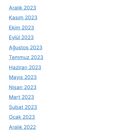
Aralık 2023
Kasım 2023
Ekim 2023
Eylül 2023
Ağustos 2023
Temmuz 2023
Haziran 2023
Mayıs 2023
Nisan 2023
Mart 2023
Şubat 2023
Ocak 2023
Aralık 2022