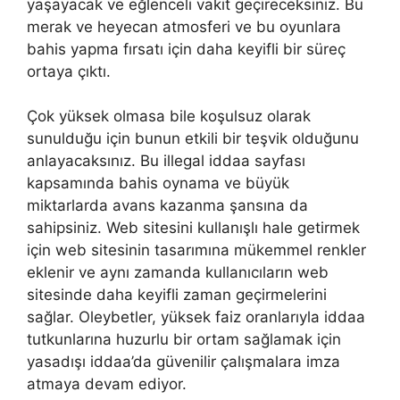
yaşayacak ve eğlenceli vakit geçireceksiniz. Bu
merak ve heyecan atmosferi ve bu oyunlara
bahis yapma fırsatı için daha keyifli bir süreç
ortaya çıktı.
Çok yüksek olmasa bile koşulsuz olarak
sunulduğu için bunun etkili bir teşvik olduğunu
anlayacaksınız. Bu illegal iddaa sayfası
kapsamında bahis oynama ve büyük
miktarlarda avans kazanma şansına da
sahipsiniz. Web sitesini kullanışlı hale getirmek
için web sitesinin tasarımına mükemmel renkler
eklenir ve aynı zamanda kullanıcıların web
sitesinde daha keyifli zaman geçirmelerini
sağlar. Oleybetler, yüksek faiz oranlarıyla iddaa
tutkunlarına huzurlu bir ortam sağlamak için
yasadışı iddaa’da güvenilir çalışmalara imza
atmaya devam ediyor.