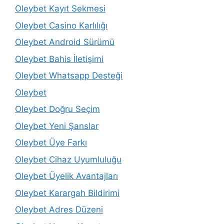
Oleybet Kayıt Sekmesi
Oleybet Casino Karlılığı
Oleybet Android Sürümü
Oleybet Bahis İletişimi
Oleybet Whatsapp Desteği
Oleybet
Oleybet Doğru Seçim
Oleybet Yeni Şanslar
Oleybet Üye Farkı
Oleybet Cihaz Uyumluluğu
Oleybet Üyelik Avantajları
Oleybet Karargah Bildirimi
Oleybet Adres Düzeni