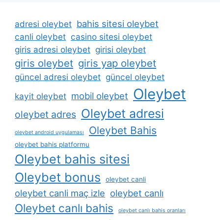
bahis sitesi oleybet
adresi oleybet
canli oleybet
casino sitesi oleybet
giris adresi oleybet
girisi oleybet
giris oleybet
giris yap oleybet
güncel adresi oleybet
güncel oleybet
Oleybet
mobil oleybet
kayit oleybet
Oleybet adresi
oleybet adres
Oleybet Bahis
oleybet android uygulaması
oleybet bahis platformu
Oleybet bahis sitesi
Oleybet bonus
oleybet canli
oleybet canli maç izle
oleybet canlı
Oleybet canlı bahis
oleybet canlı bahis oranları