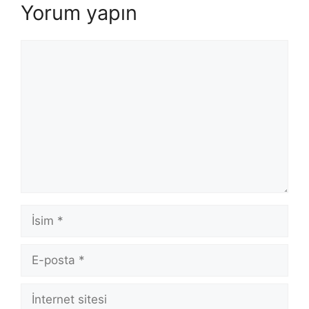
Yorum yapın
Yorum
İsim
E-
posta
İnternet
sitesi