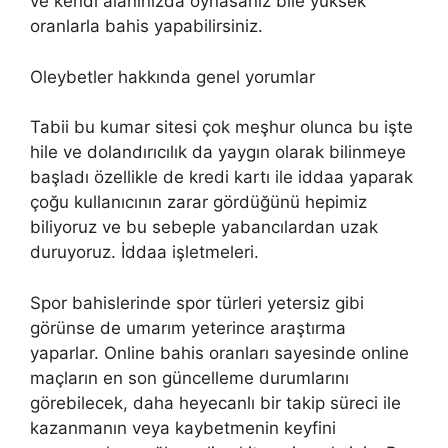
ve kendi alanınızda oynasanız bile yüksek
oranlarla bahis yapabilirsiniz.
Oleybetler hakkında genel yorumlar
Tabii bu kumar sitesi çok meşhur olunca bu işte
hile ve dolandırıcılık da yaygın olarak bilinmeye
başladı özellikle de kredi kartı ile iddaa yaparak
çoğu kullanıcının zarar gördüğünü hepimiz
biliyoruz ve bu sebeple yabancılardan uzak
duruyoruz. İddaa işletmeleri.
Spor bahislerinde spor türleri yetersiz gibi
görünse de umarım yeterince araştırma
yaparlar. Online bahis oranları sayesinde online
maçların en son güncelleme durumlarını
görebilecek, daha heyecanlı bir takip süreci ile
kazanmanın veya kaybetmenin keyfini