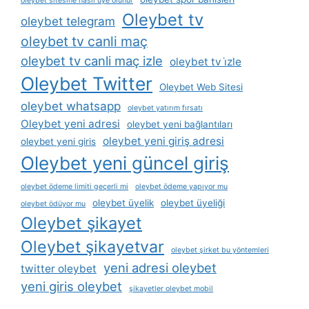
oleybet sitesine nasıl üye olunur
Oleybet tv
oleybet telegram
oleybet tv canli maç
oleybet tv canli maç izle
oleybet tv i̇zle
Oleybet Twitter
Oleybet Web Sitesi
oleybet whatsapp
oleybet yatırım fırsatı
Oleybet yeni adresi
oleybet yeni bağlantıları
oleybet yeni giriş adresi
oleybet yeni giris
Oleybet yeni güncel giriş
oleybet ödeme limiti geçerli mi
oleybet ödeme yapıyor mu
oleybet üyelik
oleybet üyeliği
oleybet ödüyor mu
Oleybet şikayet
Oleybet şikayetvar
oleybet şirket bu yöntemleri
yeni adresi oleybet
twitter oleybet
yeni giris oleybet
şikayetler oleybet mobil