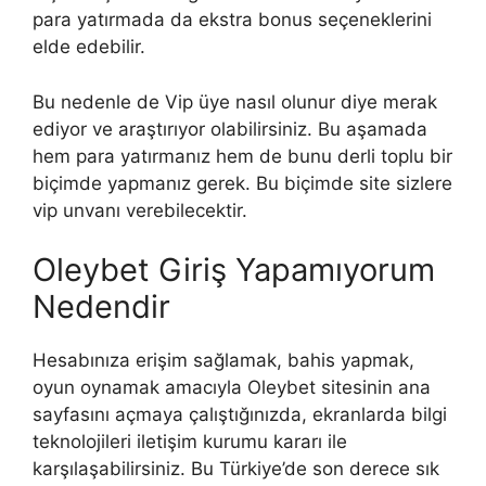
para yatırmada da ekstra bonus seçeneklerini
elde edebilir.
Bu nedenle de Vip üye nasıl olunur diye merak
ediyor ve araştırıyor olabilirsiniz. Bu aşamada
hem para yatırmanız hem de bunu derli toplu bir
biçimde yapmanız gerek. Bu biçimde site sizlere
vip unvanı verebilecektir.
Oleybet Giriş Yapamıyorum
Nedendir
Hesabınıza erişim sağlamak, bahis yapmak,
oyun oynamak amacıyla Oleybet sitesinin ana
sayfasını açmaya çalıştığınızda, ekranlarda bilgi
teknolojileri iletişim kurumu kararı ile
karşılaşabilirsiniz. Bu Türkiye’de son derece sık