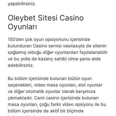
yapabilirsiniz.
Oleybet Sitesi Casino
Oyunları
150’den çok oyun opsiyonunu içerisinde
bulunduran Casino servisi vasıtasıyla de sitenin
sağlamış olduğu diğer oyunlardan faydalanabilir
ve bu yolla de kazanç sahibi olma şansı elde
edebilirsiniz.
Bu bölüm içerisinde bulunan bütün oyun
seçenekleri, video masa oyunları, slot oyunlar
ve diğer otomatik oyunlar olarak karşımıza
çıkmaktadır. Canlı casino içerisinde bulunan
masa oyunları, çoğu farklı video opsiyonu ile bu
bölüm içerisinde de aktif bir biçimde