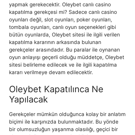
yapmak gerekecektir. Oleybet canlı casino
kapatılma gerekçesi mi? Sadece canlı casino
oyunları değil, slot oyunları, poker oyunları,
tombala oyunları, canlı oyun seçenekleri gibi
bütün oyunlarda, Oleybet sitesi ile ilgili verilen
kapatılma kararının arkasında bulunan
gerekçeler arasındadır. Bu paralar ile oynanan
oyun anlayışı geçerli olduğu müddetçe, Oleybet
sitesi belirleme edilecek ve ile ilgili kapatılma
kararı verilmeye devam edilecektir.
Oleybet Kapatılınca Ne
Yapılacak
Gerekçeler mümkün olduğunca kolay bir anlatım
biçimi ile karşınızda bulunmaktadır. Bu yönde
bir olumsuzluğun yaşanma olasılığı, geçici bir