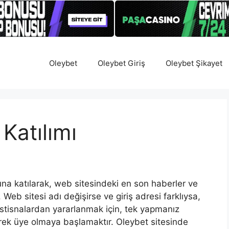
Oleybet
Oleybet Giriş
Oleybet Şikayet
Katılımı
una katılarak, web sitesindeki en son haberler ve
. Web sitesi adı değişirse ve giriş adresi farklıysa,
istisnalardan yararlanmak için, tek yapmanız
rek üye olmaya başlamaktır. Oleybet sitesinde