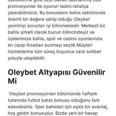
promosyonlar ile oyunun tadını rahatça
çıkarabilirsiniz. Bu bonusların bahis sektöründe
önemli bir değere sahip olduğu
Oleybet
çevrimiçi sorunları
iyi bilinmektedir. Merkezli bir
bahis şirketi olarak bunun bilincindeyiz ve
üyelerimize bahis, spor ve casino oyunlarında
en cazip fırsatları sunmayı seçtik.Müşteri
hizmetlerine tüm süreç boyunca canlı sohbet
yoluyla ulaşılabilir.
Oleybet Altyapısı Güvenilir
Mi
Oleybet promosyonları bölümünde haftalık
tutarında futbol bahis bonusu olduğunu fark
edeceksiniz. Spor bahisleri için eşsiz bir avantaj,
hoş geldin bonusudur. Bizde yeni bir hesap