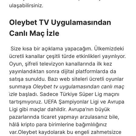
ulaşabilirsiniz.
Oleybet TV Uygulamasından
Canlı Maç İzle
Size kısa bir açıklama yapacağım. Ülkemizdeki
ücretli kanallar çeşitli türde etkinlikleri yayınlıyor.
Oyun, şifreli televizyon kanallarında ilk kez
yayınlandıktan sonra dijital platformlarda da
satışa sunuldu. Bazı web siteleri ücretli oyunlar
sunmaya
Oleybet tv uygulamasından canlı maç
i̇zle
başladı. Sadece Türkiye Süper Lig maçını
tartışmıyoruz. UEFA Şampiyonlar Ligi ve Avrupa
Ligi gibi maçlar dahildir. Avrupa’nın büyük
pazarlarında ticaret yapmayı arzulasanız bile,
hâlâ kripto para birimlerine bağımlılığınız
var.Oleybet kaydolarak bu engeli zahmetsizce