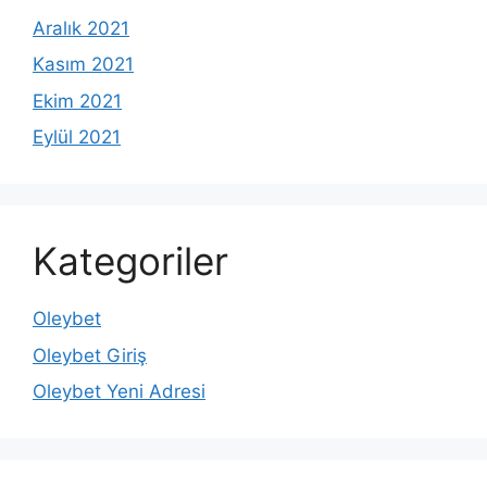
Aralık 2021
Kasım 2021
Ekim 2021
Eylül 2021
Kategoriler
Oleybet
Oleybet Giriş
Oleybet Yeni Adresi