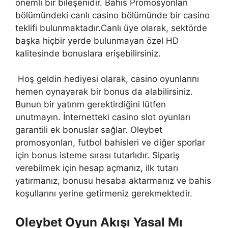
önemli bir bileşenidir. Bahis Promosyonları
bölümündeki canlı casino bölümünde bir casino
teklifi bulunmaktadır.Canlı üye olarak, sektörde
başka hiçbir yerde bulunmayan özel HD
kalitesinde bonuslara erişebilirsiniz.
Hoş geldin hediyesi olarak, casino oyunlarını
hemen oynayarak bir bonus da alabilirsiniz.
Bunun bir yatırım gerektirdiğini lütfen
unutmayın. İnternetteki casino slot oyunları
garantili ek bonuslar sağlar. Oleybet
promosyonları, futbol bahisleri ve diğer sporlar
için bonus isteme sırası tutarlıdır. Sipariş
verebilmek için hesap açmanız, ilk tutarı
yatırmanız, bonusu hesaba aktarmanız ve bahis
koşullarını yerine getirmeniz gerekmektedir.
Oleybet Oyun Akışı Yasal Mı