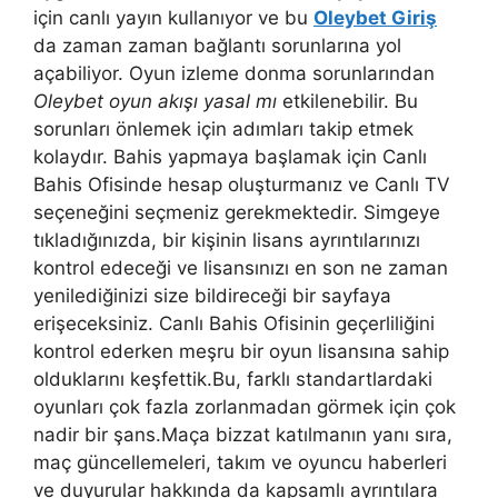
için canlı yayın kullanıyor ve bu
Oleybet Giriş
da zaman zaman bağlantı sorunlarına yol
açabiliyor. Oyun izleme donma sorunlarından
Oleybet oyun akışı yasal mı
etkilenebilir. Bu
sorunları önlemek için adımları takip etmek
kolaydır. Bahis yapmaya başlamak için Canlı
Bahis Ofisinde hesap oluşturmanız ve Canlı TV
seçeneğini seçmeniz gerekmektedir. Simgeye
tıkladığınızda, bir kişinin lisans ayrıntılarınızı
kontrol edeceği ve lisansınızı en son ne zaman
yenilediğinizi size bildireceği bir sayfaya
erişeceksiniz. Canlı Bahis Ofisinin geçerliliğini
kontrol ederken meşru bir oyun lisansına sahip
olduklarını keşfettik.Bu, farklı standartlardaki
oyunları çok fazla zorlanmadan görmek için çok
nadir bir şans.Maça bizzat katılmanın yanı sıra,
maç güncellemeleri, takım ve oyuncu haberleri
ve duyurular hakkında da kapsamlı ayrıntılara