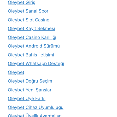
Oleybet Giriş
Oleybet Sanal Spor
Oleybet Slot Casino
Oleybet Kayıt Sekmesi
Oleybet Casino Karlılığı
Oleybet Android Sürümü
Oleybet Bahis İletişimi
Oleybet Whatsapp Desteği
Oleybet
Oleybet Doğru Seçim
Oleybet Yeni Şanslar
Oleybet Üye Farkı
Oleybet Cihaz Uyumluluğu
Oleybet Üyelik Avantajları