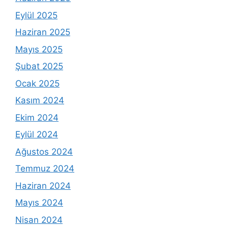
Eylül 2025
Haziran 2025
Mayıs 2025
Şubat 2025
Ocak 2025
Kasım 2024
Ekim 2024
Eylül 2024
Ağustos 2024
Temmuz 2024
Haziran 2024
Mayıs 2024
Nisan 2024