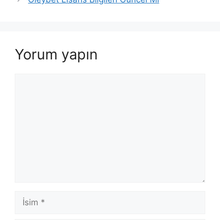
Yorum yapın
Yorum
İsim