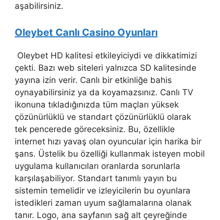
aşabilirsiniz.
Oleybet Canlı Casino Oyunları
Oleybet HD kalitesi etkileyiciydi ve dikkatimizi
çekti. Bazı web siteleri yalnızca SD kalitesinde
yayına izin verir. Canlı bir etkinliğe bahis
oynayabilirsiniz ya da koyamazsınız. Canlı TV
ikonuna tıkladığınızda tüm maçları yüksek
çözünürlüklü ve standart çözünürlüklü olarak
tek pencerede göreceksiniz. Bu, özellikle
internet hızı yavaş olan oyuncular için harika bir
şans. Üstelik bu özelliği kullanmak isteyen mobil
uygulama kullanıcıları oranlarda sorunlarla
karşılaşabiliyor. Standart tanımlı yayın bu
sistemin temelidir ve izleyicilerin bu oyunlara
istedikleri zaman uyum sağlamalarına olanak
tanır. Logo, ana sayfanın sağ alt çeyreğinde