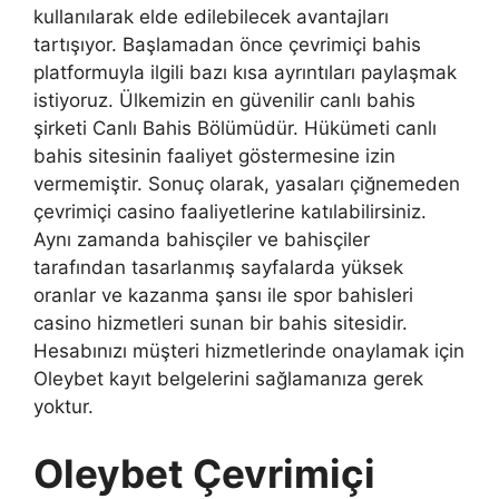
kullanılarak elde edilebilecek avantajları
tartışıyor. Başlamadan önce çevrimiçi bahis
platformuyla ilgili bazı kısa ayrıntıları paylaşmak
istiyoruz. Ülkemizin en güvenilir canlı bahis
şirketi Canlı Bahis Bölümüdür. Hükümeti canlı
bahis sitesinin faaliyet göstermesine izin
vermemiştir. Sonuç olarak, yasaları çiğnemeden
çevrimiçi casino faaliyetlerine katılabilirsiniz.
Aynı zamanda bahisçiler ve bahisçiler
tarafından tasarlanmış sayfalarda yüksek
oranlar ve kazanma şansı ile spor bahisleri
casino hizmetleri sunan bir bahis sitesidir.
Hesabınızı müşteri hizmetlerinde onaylamak için
Oleybet kayıt belgelerini sağlamanıza gerek
yoktur.
Oleybet Çevrimiçi