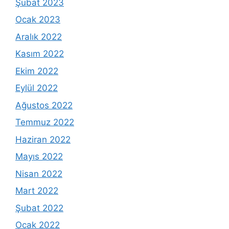
Şubat 2023
Ocak 2023
Aralık 2022
Kasım 2022
Ekim 2022
Eylül 2022
Ağustos 2022
Temmuz 2022
Haziran 2022
Mayıs 2022
Nisan 2022
Mart 2022
Şubat 2022
Ocak 2022