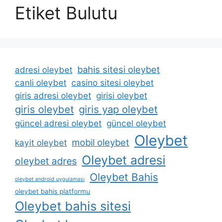
Etiket Bulutu
bahis sitesi oleybet
adresi oleybet
canli oleybet
casino sitesi oleybet
giris adresi oleybet
girisi oleybet
giris oleybet
giris yap oleybet
güncel adresi oleybet
güncel oleybet
Oleybet
mobil oleybet
kayit oleybet
Oleybet adresi
oleybet adres
Oleybet Bahis
oleybet android uygulaması
oleybet bahis platformu
Oleybet bahis sitesi