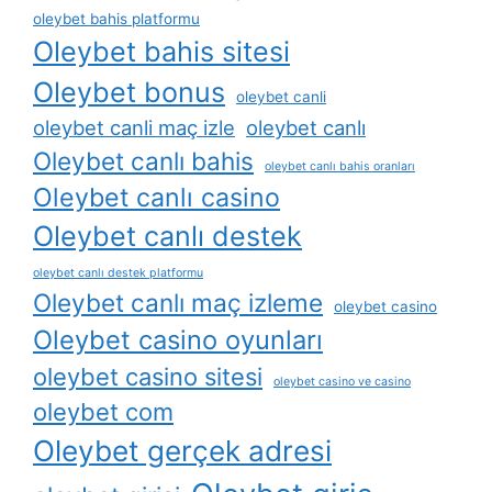
oleybet bahis platformu
Oleybet bahis sitesi
Oleybet bonus
oleybet canli
oleybet canli maç izle
oleybet canlı
Oleybet canlı bahis
oleybet canlı bahis oranları
Oleybet canlı casino
Oleybet canlı destek
oleybet canlı destek platformu
Oleybet canlı maç izleme
oleybet casino
Oleybet casino oyunları
oleybet casino sitesi
oleybet casino ve casino
oleybet com
Oleybet gerçek adresi