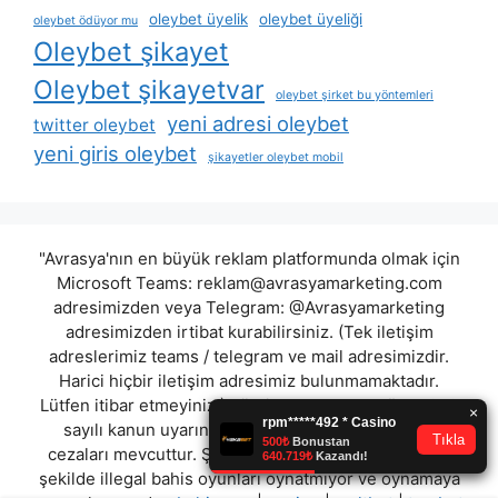
oleybet üyelik
oleybet üyeliği
oleybet ödüyor mu
Oleybet şikayet
Oleybet şikayetvar
oleybet şirket bu yöntemleri
yeni adresi oleybet
twitter oleybet
yeni giris oleybet
şikayetler oleybet mobil
"Avrasya'nın en büyük reklam platformunda olmak için
Microsoft Teams:
reklam@avrasyamarketing.com
adresimizden veya Telegram: @Avrasyamarketing
adresimizden irtibat kurabilirsiniz. (Tek iletişim
adreslerimiz teams / telegram ve mail adresimizdir.
Harici hiçbir iletişim adresimiz bulunmamaktadır.
Lütfen itibar etmeyiniz.) Türkiye yasalarına göre 7258
sayılı kanun uyarınca yasa dışı bahis oynamanın
cezaları mevcuttur. Şu an bulunduğunuz site hiç bir
şekilde illegal bahis oyunları oynatmıyor ve oynamaya