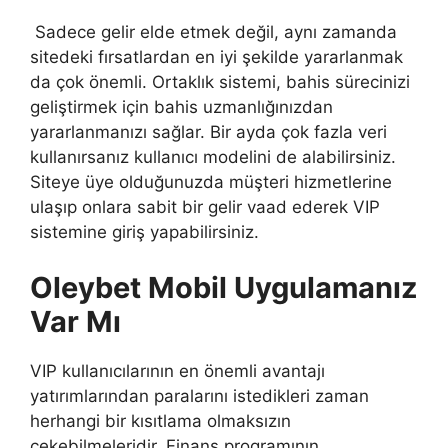
Sadece gelir elde etmek değil, aynı zamanda
sitedeki fırsatlardan en iyi şekilde yararlanmak
da çok önemli. Ortaklık sistemi, bahis sürecinizi
geliştirmek için bahis uzmanlığınızdan
yararlanmanızı sağlar. Bir ayda çok fazla veri
kullanırsanız kullanıcı modelini de alabilirsiniz.
Siteye üye olduğunuzda müşteri hizmetlerine
ulaşıp onlara sabit bir gelir vaad ederek VIP
sistemine giriş yapabilirsiniz.
Oleybet Mobil Uygulamanız
Var Mı
VIP kullanıcılarının en önemli avantajı
yatırımlarından paralarını istedikleri zaman
herhangi bir kısıtlama olmaksızın
çekebilmeleridir. Finans programının