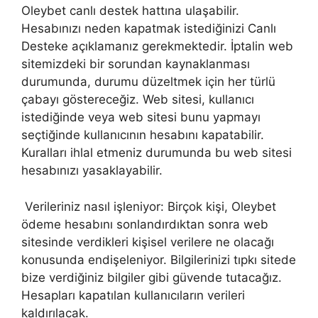
Oleybet canlı destek hattına ulaşabilir.
Hesabınızı neden kapatmak istediğinizi Canlı
Desteke açıklamanız gerekmektedir. İptalin web
sitemizdeki bir sorundan kaynaklanması
durumunda, durumu düzeltmek için her türlü
çabayı göstereceğiz. Web sitesi, kullanıcı
istediğinde veya web sitesi bunu yapmayı
seçtiğinde kullanıcının hesabını kapatabilir.
Kuralları ihlal etmeniz durumunda bu web sitesi
hesabınızı yasaklayabilir.
Verileriniz nasıl işleniyor: Birçok kişi, Oleybet
ödeme hesabını sonlandırdıktan sonra web
sitesinde verdikleri kişisel verilere ne olacağı
konusunda endişeleniyor. Bilgilerinizi tıpkı sitede
bize verdiğiniz bilgiler gibi güvende tutacağız.
Hesapları kapatılan kullanıcıların verileri
kaldırılacak.