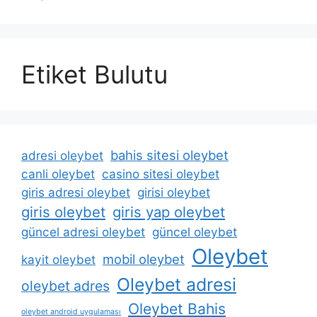
Etiket Bulutu
bahis sitesi oleybet
adresi oleybet
canli oleybet
casino sitesi oleybet
giris adresi oleybet
girisi oleybet
giris oleybet
giris yap oleybet
güncel adresi oleybet
güncel oleybet
Oleybet
mobil oleybet
kayit oleybet
Oleybet adresi
oleybet adres
Oleybet Bahis
oleybet android uygulaması