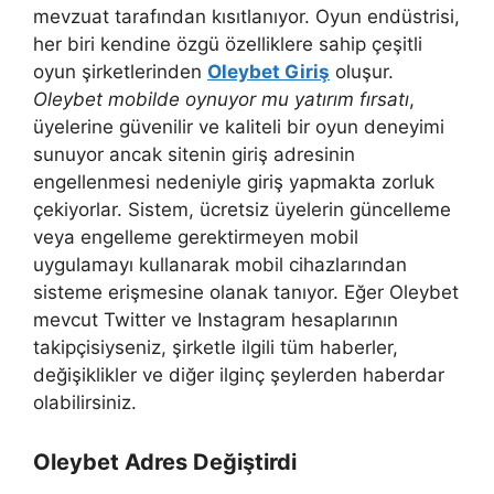
mevzuat tarafından kısıtlanıyor. Oyun endüstrisi,
her biri kendine özgü özelliklere sahip çeşitli
oyun şirketlerinden
Oleybet Giriş
oluşur.
Oleybet mobilde oynuyor mu yatırım fırsatı
,
üyelerine güvenilir ve kaliteli bir oyun deneyimi
sunuyor ancak sitenin giriş adresinin
engellenmesi nedeniyle giriş yapmakta zorluk
çekiyorlar. Sistem, ücretsiz üyelerin güncelleme
veya engelleme gerektirmeyen mobil
uygulamayı kullanarak mobil cihazlarından
sisteme erişmesine olanak tanıyor. Eğer Oleybet
mevcut Twitter ve Instagram hesaplarının
takipçisiyseniz, şirketle ilgili tüm haberler,
değişiklikler ve diğer ilginç şeylerden haberdar
olabilirsiniz.
Oleybet Adres Değiştirdi