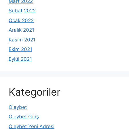
Mart 2022
Şubat 2022
Ocak 2022
Aralık 2021
Kasım 2021
Ekim 2021
Eylül 2021
Kategoriler
Oleybet
Oleybet Giriş
Oleybet Yeni Adresi