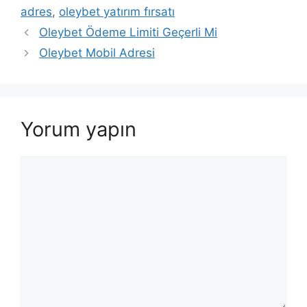
adres
,
oleybet yatırım fırsatı
Oleybet Ödeme Limiti Geçerli Mi
Oleybet Mobil Adresi
Yorum yapın
Yorum