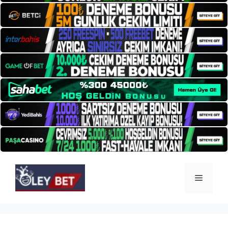
İçeriğe
atla
Menü