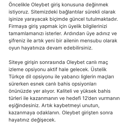
Öncelikle Oleybet giriş konusuna değinmek
istiyoruz. Sitemizdeki bağlantılar sürekli olarak
işinize yarayacak biçimde güncel tutulmaktadır.
Firmaya giriş yapmak için üyelik bilgilerinizi
tamamlamanızı isterler. Ardından üye adınız ve
şifreniz ile artık yeni bir ailenin mensubu olarak
oyun hayatınıza devam edebilirsiniz.
Siteye girişin sonrasında Oleybet canlı maç
izleme opsiyonu aktif hale gelecek. Üstelik
Türkçe dil opsiyonu ile yabancı liglerin maçları
sürerken esnek canlı bahis opsiyonları
önünüzde yer alıyor. Kaliteli ve yüksek bahis
türleri ile kazanmanın ve hedefi 12’den vurmanın
eşiğindesiniz. Artık kaybetmeyi unutun,
kazanmaya odaklanın. Oleybet girişten sonra
hayatınız değişecek.