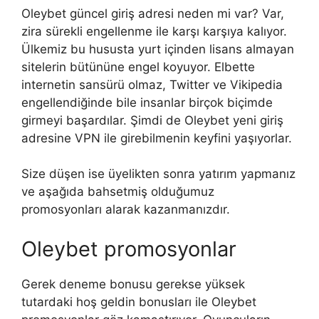
Oleybet güncel giriş adresi neden mi var? Var,
zira sürekli engellenme ile karşı karşıya kalıyor.
Ülkemiz bu hususta yurt içinden lisans almayan
sitelerin bütününe engel koyuyor. Elbette
internetin sansürü olmaz, Twitter ve Vikipedia
engellendiğinde bile insanlar birçok biçimde
girmeyi başardılar. Şimdi de Oleybet yeni giriş
adresine VPN ile girebilmenin keyfini yaşıyorlar.
Size düşen ise üyelikten sonra yatırım yapmanız
ve aşağıda bahsetmiş olduğumuz
promosyonları alarak kazanmanızdır.
Oleybet promosyonlar
Gerek deneme bonusu gerekse yüksek
tutardaki hoş geldin bonusları ile Oleybet