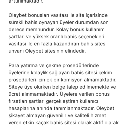
arttırılmaktadır.
Oleybet bonusları vasıtası ile site içerisinde
sürekli bahis oynayan üyeler durumdan son
derece memnundur. Kolay bonus kullanım
şartları ve yüksek oranlı bahis seçenekleri
vasıtası ile en fazla kazandıran bahis sitesi
unvanı Oleybet sitesinin elindedir.
Para yatırma ve çekme prosedürlerinde
üyelerine kolaylık sağlayan bahis sitesi çekim
prosedürleri için ek bir komisyon almamaktadır.
Siteye üye olurken belge talep edilmemekte ve
ücret alınmamaktadır. Üyelere verilen bonus
fırsatları şartları gerçekleştiren kullanıcı
hesaplarına anında tanımlanmaktadır. Oleybet
şikayet almayan güvenilir ve kaliteli hizmet
veren etkin kaçak bahis sitesi olarak aktif olarak