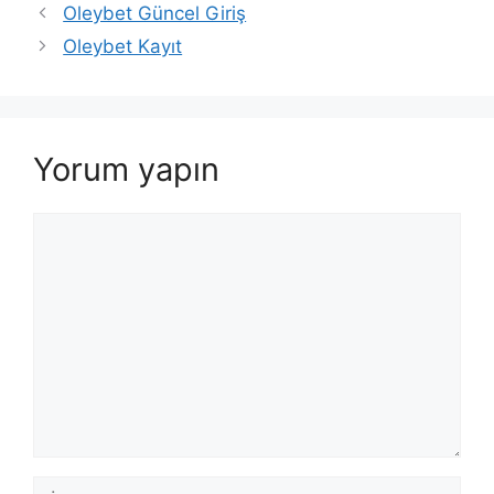
Oleybet Güncel Giriş
Oleybet Kayıt
Yorum yapın
Yorum
İsim