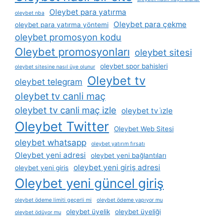
Oleybet para yatırma
oleybet nba
Oleybet para çekme
oleybet para yatırma yöntemi
oleybet promosyon kodu
Oleybet promosyonları
oleybet sitesi
oleybet spor bahisleri
oleybet sitesine nasıl üye olunur
Oleybet tv
oleybet telegram
oleybet tv canli maç
oleybet tv canli maç izle
oleybet tv i̇zle
Oleybet Twitter
Oleybet Web Sitesi
oleybet whatsapp
oleybet yatırım fırsatı
Oleybet yeni adresi
oleybet yeni bağlantıları
oleybet yeni giriş adresi
oleybet yeni giris
Oleybet yeni güncel giriş
oleybet ödeme limiti geçerli mi
oleybet ödeme yapıyor mu
oleybet üyelik
oleybet üyeliği
oleybet ödüyor mu