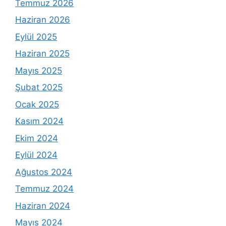
Temmuz 2026
Haziran 2026
Eylül 2025
Haziran 2025
Mayıs 2025
Şubat 2025
Ocak 2025
Kasım 2024
Ekim 2024
Eylül 2024
Ağustos 2024
Temmuz 2024
Haziran 2024
Mayıs 2024