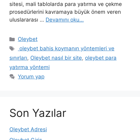
sitesi, mali tablolarda para yatırma ve çekme
prosedürlerini kavramaya büyük önem veren
uluslararası …
Devamını oku…
Kategoriler
Oleybet
Etiketler
oleybet bahis koymanın yöntemleri ve
sınırları
,
Oleybet nasıl bir site
,
oleybet para
yatırma yöntemi
Yorum yap
Son Yazılar
Oleybet Adresi
Oleybet Giriş