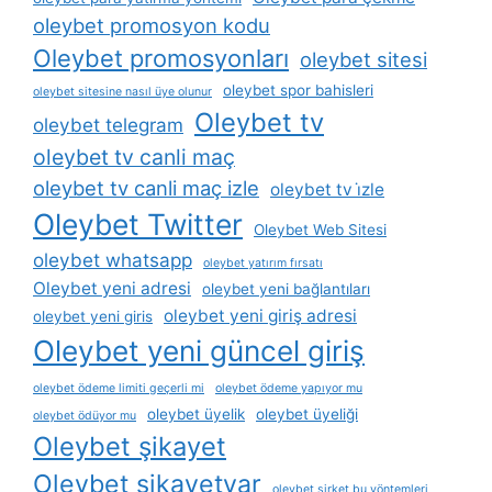
oleybet promosyon kodu
Oleybet promosyonları
oleybet sitesi
oleybet spor bahisleri
oleybet sitesine nasıl üye olunur
Oleybet tv
oleybet telegram
oleybet tv canli maç
oleybet tv canli maç izle
oleybet tv i̇zle
Oleybet Twitter
Oleybet Web Sitesi
oleybet whatsapp
oleybet yatırım fırsatı
Oleybet yeni adresi
oleybet yeni bağlantıları
oleybet yeni giriş adresi
oleybet yeni giris
Oleybet yeni güncel giriş
oleybet ödeme limiti geçerli mi
oleybet ödeme yapıyor mu
oleybet üyelik
oleybet üyeliği
oleybet ödüyor mu
Oleybet şikayet
Oleybet şikayetvar
oleybet şirket bu yöntemleri