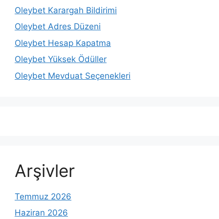
Oleybet Karargah Bildirimi
Oleybet Adres Düzeni
Oleybet Hesap Kapatma
Oleybet Yüksek Ödüller
Oleybet Mevduat Seçenekleri
Arşivler
Temmuz 2026
Haziran 2026