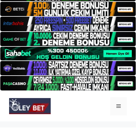
İçeriğe
atla
Menü