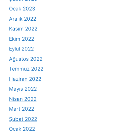
Ocak 2023
Aralık 2022
Kasım 2022
Ekim 2022
Eylül 2022
Ağustos 2022
Temmuz 2022
Haziran 2022
Mayıs 2022
Nisan 2022
Mart 2022
Şubat 2022
Ocak 2022