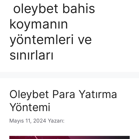
oleybet bahis
koymanın
yöntemleri ve
sınırları
Oleybet Para Yatırma
Yöntemi
Mayıs 11, 2024
Yazarı: