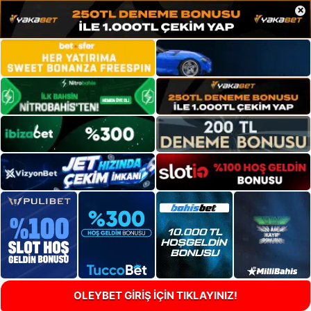
×
OLEYBET GİRİŞ İÇİN TIKLAYINIZ!