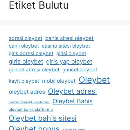
Etiket Bulutu
bahis sitesi oleybet
adresi oleybet
canli oleybet
casino sitesi oleybet
giris adresi oleybet
girisi oleybet
giris oleybet
giris yap oleybet
güncel adresi oleybet
güncel oleybet
Oleybet
mobil oleybet
kayit oleybet
Oleybet adresi
oleybet adres
Oleybet Bahis
oleybet android uygulaması
oleybet bahis platformu
Oleybet bahis sitesi
Oleybet bonus