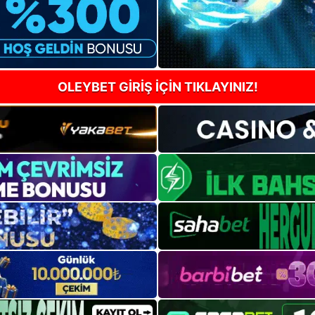
OLEYBET GİRİŞ İÇİN TIKLAYINIZ!