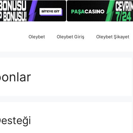
Oleybet
Oleybet Giriş
Oleybet Şikayet
ponlar
esteği