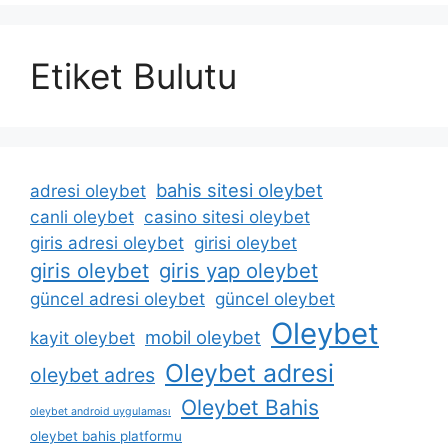
Etiket Bulutu
bahis sitesi oleybet
adresi oleybet
canli oleybet
casino sitesi oleybet
giris adresi oleybet
girisi oleybet
giris oleybet
giris yap oleybet
güncel adresi oleybet
güncel oleybet
Oleybet
mobil oleybet
kayit oleybet
Oleybet adresi
oleybet adres
Oleybet Bahis
oleybet android uygulaması
oleybet bahis platformu