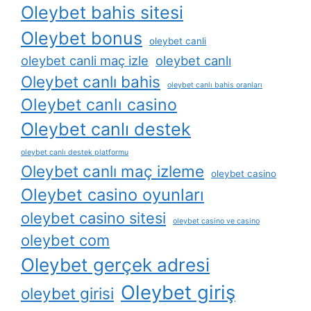
Oleybet bahis sitesi
Oleybet bonus
oleybet canli
oleybet canli maç izle
oleybet canlı
Oleybet canlı bahis
oleybet canlı bahis oranları
Oleybet canlı casino
Oleybet canlı destek
oleybet canlı destek platformu
Oleybet canlı maç izleme
oleybet casino
Oleybet casino oyunları
oleybet casino sitesi
oleybet casino ve casino
oleybet com
Oleybet gerçek adresi
Oleybet giriş
oleybet girisi