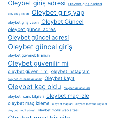
Oleybet giriş adresi
Oleybet giriş bilgileri
Oleybet giriş yap
oleybet girişleri
Oleybet Güncel
oleybet giriş yapın
oleybet güncel adres
Oleybet güncel adresi
Oleybet güncel giriş
oleybet güvenebilir misin
Oleybet güvenilir mi
oleybet güvenlir mi
oleybet instagram
Oleybet kayıt
oleybet i̇os nasıl kullanılır
Oleybet kaç oldu
oleybet kullanıcıları
oleybet maç izle
oleybet lisans bilgileri
oleybet maç izleme
oleybet maçları
oleybet mevcut koşullar
oleybet mobil web sitesi
oleybet mobil adresi