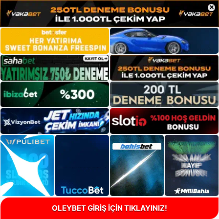
×
OLEYBET GİRİŞ İÇİN TIKLAYINIZ!