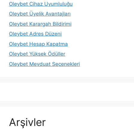
Oleybet Cihaz Uyumluluğu
Oleybet Üyelik Avantajları
Oleybet Karargah Bildirimi
Oleybet Adres Düzeni
Oleybet Hesap Kapatma
Oleybet Yüksek Ödüller
Oleybet Mevduat Seçenekleri
Arşivler