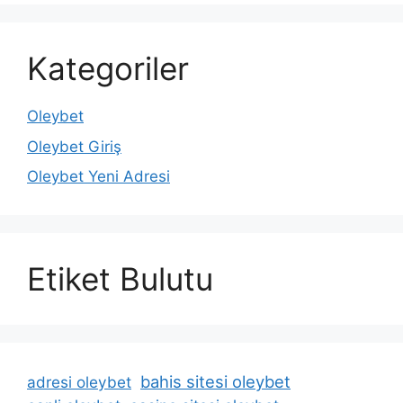
Kategoriler
Oleybet
Oleybet Giriş
Oleybet Yeni Adresi
Etiket Bulutu
bahis sitesi oleybet
adresi oleybet