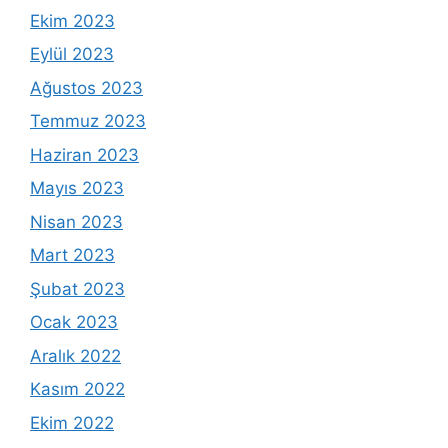
Ekim 2023
Eylül 2023
Ağustos 2023
Temmuz 2023
Haziran 2023
Mayıs 2023
Nisan 2023
Mart 2023
Şubat 2023
Ocak 2023
Aralık 2022
Kasım 2022
Ekim 2022