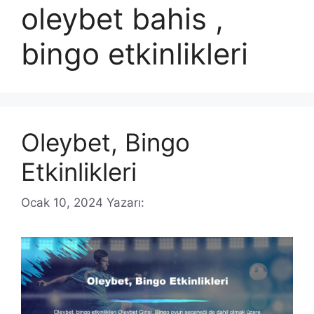
oleybet bahis ,
bingo etkinlikleri
Oleybet, Bingo
Etkinlikleri
Ocak 10, 2024
Yazarı: