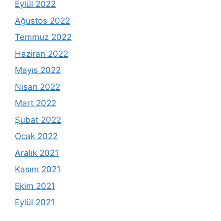
Eylül 2022
Ağustos 2022
Temmuz 2022
Haziran 2022
Mayıs 2022
Nisan 2022
Mart 2022
Şubat 2022
Ocak 2022
Aralık 2021
Kasım 2021
Ekim 2021
Eylül 2021