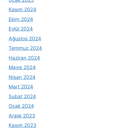
Kasım 2024
Ekim 2024
Eylül 2024
Ağustos 2024
Temmuz 2024
Haziran 2024
Mayıs 2024
Nisan 2024
Mart 2024
Şubat 2024
Ocak 2024
Aralık 2023
Kasım 2023