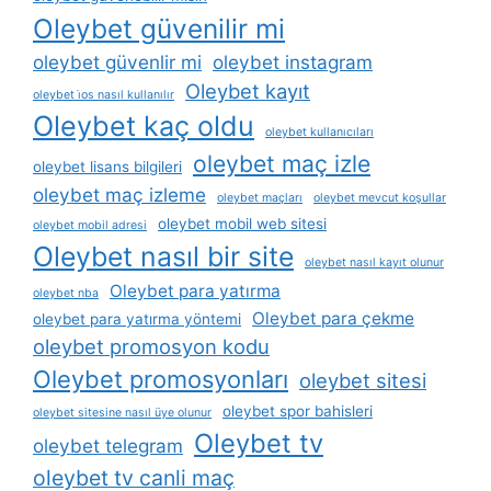
Oleybet güvenilir mi
oleybet güvenlir mi
oleybet instagram
Oleybet kayıt
oleybet i̇os nasıl kullanılır
Oleybet kaç oldu
oleybet kullanıcıları
oleybet maç izle
oleybet lisans bilgileri
oleybet maç izleme
oleybet maçları
oleybet mevcut koşullar
oleybet mobil web sitesi
oleybet mobil adresi
Oleybet nasıl bir site
oleybet nasıl kayıt olunur
Oleybet para yatırma
oleybet nba
Oleybet para çekme
oleybet para yatırma yöntemi
oleybet promosyon kodu
Oleybet promosyonları
oleybet sitesi
oleybet spor bahisleri
oleybet sitesine nasıl üye olunur
Oleybet tv
oleybet telegram
oleybet tv canli maç