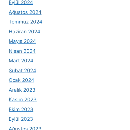
Eylül 2024
Ağustos 2024
Temmuz 2024
Haziran 2024
Mayıs 2024
Nisan 2024
Mart 2024
Şubat 2024
Ocak 2024
Aralık 2023
Kasım 2023
Ekim 2023
Eylül 2023
Ağustos 2023