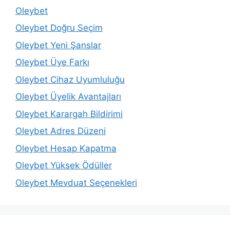
Oleybet
Oleybet Doğru Seçim
Oleybet Yeni Şanslar
Oleybet Üye Farkı
Oleybet Cihaz Uyumluluğu
Oleybet Üyelik Avantajları
Oleybet Karargah Bildirimi
Oleybet Adres Düzeni
Oleybet Hesap Kapatma
Oleybet Yüksek Ödüller
Oleybet Mevduat Seçenekleri