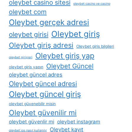
oleybet casino sitesi
oleybet casino ve casino
oleybet com
Oleybet gerçek adresi
Oleybet giriş
oleybet girisi
Oleybet giriş adresi
Oleybet giriş bilgileri
Oleybet giriş yap
oleybet girişleri
Oleybet Güncel
oleybet giriş yapın
oleybet güncel adres
Oleybet güncel adresi
Oleybet güncel giriş
oleybet güvenebilir misin
Oleybet güvenilir mi
oleybet güvenlir mi
oleybet instagram
Oleybet kayıt
oleybet i̇os nasıl kullanılır