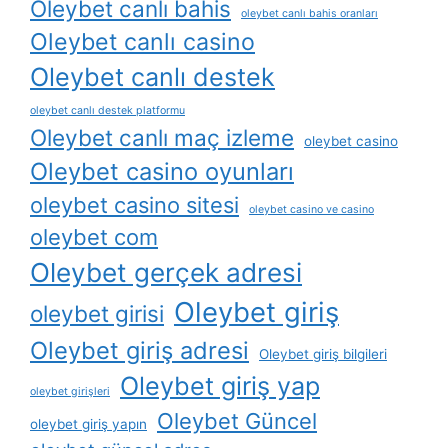
Oleybet canlı bahis
oleybet canlı bahis oranları
Oleybet canlı casino
Oleybet canlı destek
oleybet canlı destek platformu
Oleybet canlı maç izleme
oleybet casino
Oleybet casino oyunları
oleybet casino sitesi
oleybet casino ve casino
oleybet com
Oleybet gerçek adresi
Oleybet giriş
oleybet girisi
Oleybet giriş adresi
Oleybet giriş bilgileri
Oleybet giriş yap
oleybet girişleri
Oleybet Güncel
oleybet giriş yapın