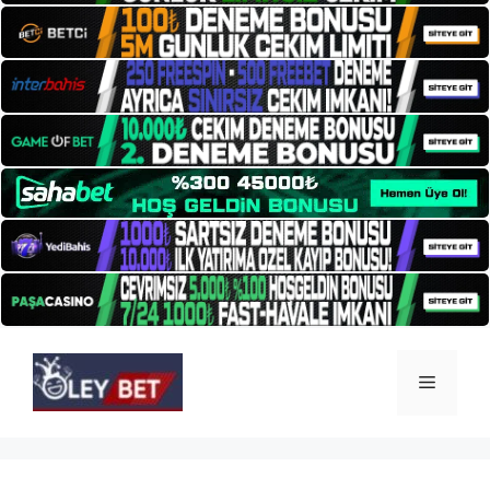
İçeriğe
atla
Menü