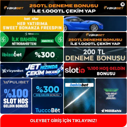
×
OLEYBET GİRİŞ İÇİN TIKLAYINIZ!