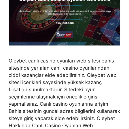
Oleybet canlı casino oyunları web sitesi bahis
sitesinde yer alan canlı casino oyunlarından
ciddi kazançlar elde edebilirsiniz. Oleybet web
sitesi içerikleri sayesinde yüksek kazanç
fırsatları sunulmaktadır. Sitedeki oyun
seçimlerine ulaşmak için öncelikle giriş
yapmalısınız. Canlı casino oyunlarına erişim
Bahis sitesinin güncel adres bilgilerini kullanarak
siteye giriş yaparak elde edebilirsiniz. Oleybet
Hakkında Canlı Casino Oyunları Web …