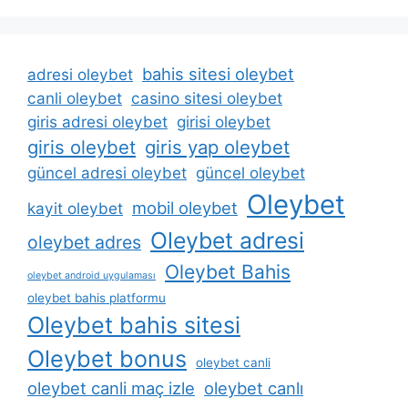
bahis sitesi oleybet
adresi oleybet
canli oleybet
casino sitesi oleybet
giris adresi oleybet
girisi oleybet
giris oleybet
giris yap oleybet
güncel adresi oleybet
güncel oleybet
Oleybet
mobil oleybet
kayit oleybet
Oleybet adresi
oleybet adres
Oleybet Bahis
oleybet android uygulaması
oleybet bahis platformu
Oleybet bahis sitesi
Oleybet bonus
oleybet canli
oleybet canli maç izle
oleybet canlı