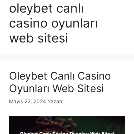
oleybet canlı
casino oyunları
web sitesi
Oleybet Canlı Casino
Oyunları Web Sitesi
Mayıs 22, 2024
Yazarı: