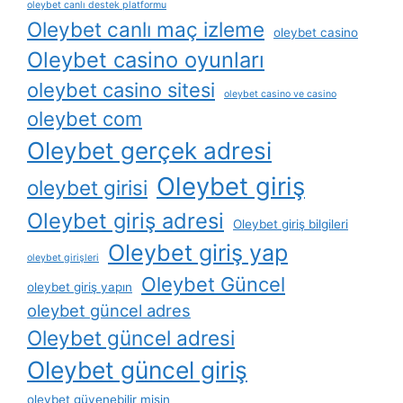
oleybet canlı destek platformu
Oleybet canlı maç izleme
oleybet casino
Oleybet casino oyunları
oleybet casino sitesi
oleybet casino ve casino
oleybet com
Oleybet gerçek adresi
Oleybet giriş
oleybet girisi
Oleybet giriş adresi
Oleybet giriş bilgileri
Oleybet giriş yap
oleybet girişleri
Oleybet Güncel
oleybet giriş yapın
oleybet güncel adres
Oleybet güncel adresi
Oleybet güncel giriş
oleybet güvenebilir misin