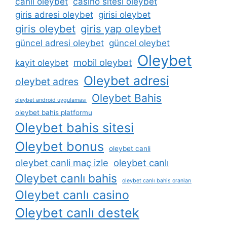
canli oleybet
casino sitesi oleybet
giris adresi oleybet
girisi oleybet
giris oleybet
giris yap oleybet
güncel adresi oleybet
güncel oleybet
Oleybet
mobil oleybet
kayit oleybet
Oleybet adresi
oleybet adres
Oleybet Bahis
oleybet android uygulaması
oleybet bahis platformu
Oleybet bahis sitesi
Oleybet bonus
oleybet canli
oleybet canli maç izle
oleybet canlı
Oleybet canlı bahis
oleybet canlı bahis oranları
Oleybet canlı casino
Oleybet canlı destek