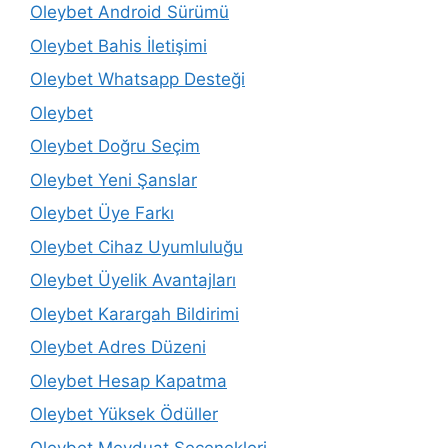
Oleybet Android Sürümü
Oleybet Bahis İletişimi
Oleybet Whatsapp Desteği
Oleybet
Oleybet Doğru Seçim
Oleybet Yeni Şanslar
Oleybet Üye Farkı
Oleybet Cihaz Uyumluluğu
Oleybet Üyelik Avantajları
Oleybet Karargah Bildirimi
Oleybet Adres Düzeni
Oleybet Hesap Kapatma
Oleybet Yüksek Ödüller
Oleybet Mevduat Seçenekleri