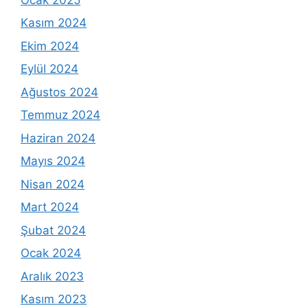
Kasım 2024
Ekim 2024
Eylül 2024
Ağustos 2024
Temmuz 2024
Haziran 2024
Mayıs 2024
Nisan 2024
Mart 2024
Şubat 2024
Ocak 2024
Aralık 2023
Kasım 2023