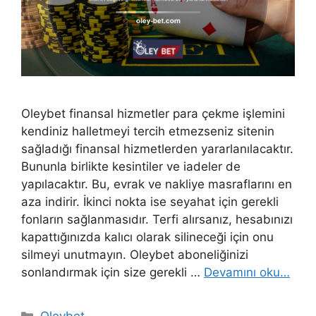
Oleybet finansal hizmetler para çekme işlemini
kendiniz halletmeyi tercih etmezseniz sitenin
sağladığı finansal hizmetlerden yararlanılacaktır.
Bununla birlikte kesintiler ve iadeler de
yapılacaktır. Bu, evrak ve nakliye masraflarını en
aza indirir. İkinci nokta ise seyahat için gerekli
fonların sağlanmasıdır. Terfi alırsanız, hesabınızı
kapattığınızda kalıcı olarak silineceği için onu
silmeyi unutmayın. Oleybet aboneliğinizi
sonlandırmak için size gerekli …
Devamını oku…
Kategoriler