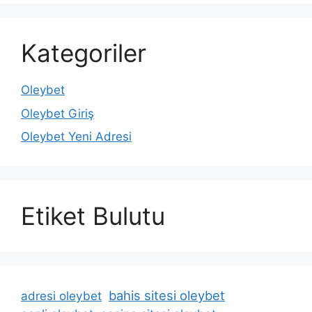
Kategoriler
Oleybet
Oleybet Giriş
Oleybet Yeni Adresi
Etiket Bulutu
bahis sitesi oleybet
adresi oleybet