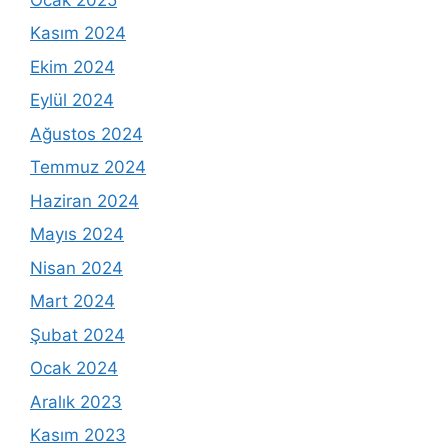
Kasım 2024
Ekim 2024
Eylül 2024
Ağustos 2024
Temmuz 2024
Haziran 2024
Mayıs 2024
Nisan 2024
Mart 2024
Şubat 2024
Ocak 2024
Aralık 2023
Kasım 2023