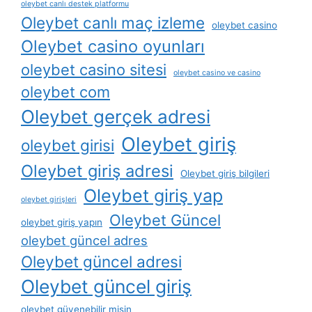
oleybet canlı destek platformu
Oleybet canlı maç izleme
oleybet casino
Oleybet casino oyunları
oleybet casino sitesi
oleybet casino ve casino
oleybet com
Oleybet gerçek adresi
Oleybet giriş
oleybet girisi
Oleybet giriş adresi
Oleybet giriş bilgileri
Oleybet giriş yap
oleybet girişleri
Oleybet Güncel
oleybet giriş yapın
oleybet güncel adres
Oleybet güncel adresi
Oleybet güncel giriş
oleybet güvenebilir misin