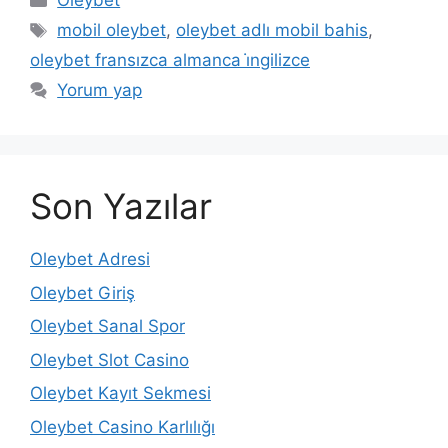
Oleybet
Etiketler
mobil oleybet
,
oleybet adlı mobil bahis
,
oleybet fransızca almanca i̇ngilizce
Yorum yap
Son Yazılar
Oleybet Adresi
Oleybet Giriş
Oleybet Sanal Spor
Oleybet Slot Casino
Oleybet Kayıt Sekmesi
Oleybet Casino Karlılığı