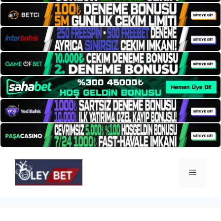
İçeriğe
atla
Menü