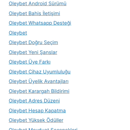
Oleybet Android Sürümü
Oleybet Bahis İletişimi
Oleybet Whatsapp Desteği
Oleybet
Oleybet Doğru Seçim
Oleybet Yeni Şanslar
Oleybet Üye Farkı
Oleybet Cihaz Uyumluluğu
Oleybet Üyelik Avantajları
Oleybet Karargah Bildirimi
Oleybet Adres Düzeni
Oleybet Hesap Kapatma
Oleybet Yüksek Ödüller
Oleybet Mevduat Seçenekleri