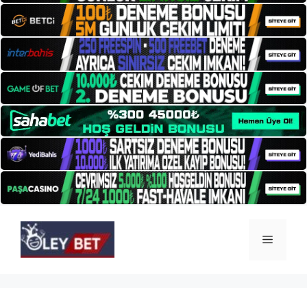
İçeriğe
atla
Menü