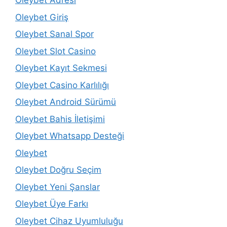
Oleybet Adresi
Oleybet Giriş
Oleybet Sanal Spor
Oleybet Slot Casino
Oleybet Kayıt Sekmesi
Oleybet Casino Karlılığı
Oleybet Android Sürümü
Oleybet Bahis İletişimi
Oleybet Whatsapp Desteği
Oleybet
Oleybet Doğru Seçim
Oleybet Yeni Şanslar
Oleybet Üye Farkı
Oleybet Cihaz Uyumluluğu