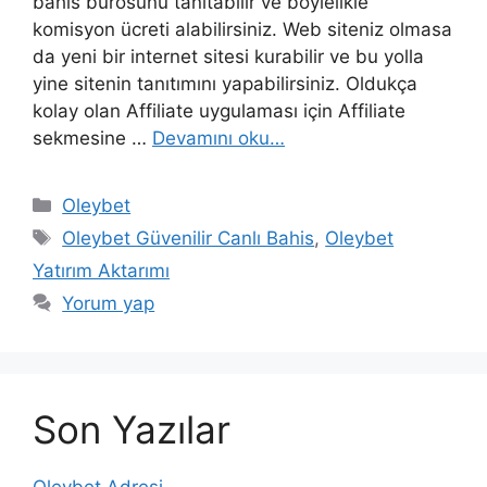
bahis bürosunu tanıtabilir ve böylelikle
komisyon ücreti alabilirsiniz. Web siteniz olmasa
da yeni bir internet sitesi kurabilir ve bu yolla
yine sitenin tanıtımını yapabilirsiniz. Oldukça
kolay olan Affiliate uygulaması için Affiliate
sekmesine …
Devamını oku…
Kategoriler
Oleybet
Etiketler
Oleybet Güvenilir Canlı Bahis
,
Oleybet
Yatırım Aktarımı
Yorum yap
Son Yazılar