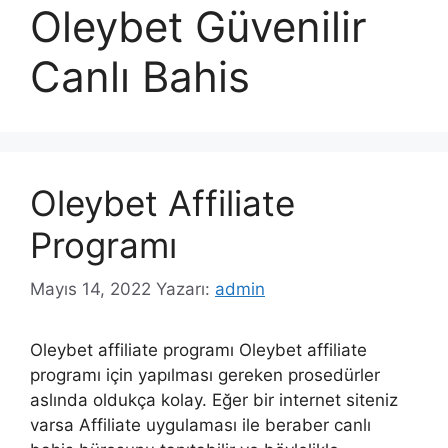
Oleybet Güvenilir
Canlı Bahis
Oleybet Affiliate
Programı
Mayıs 14, 2022
Yazarı:
admin
Oleybet affiliate programı Oleybet affiliate
programı için yapılması gereken prosedürler
aslında oldukça kolay. Eğer bir internet siteniz
varsa Affiliate uygulaması ile beraber canlı