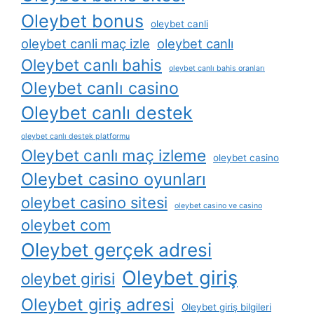
Oleybet bonus
oleybet canli
oleybet canli maç izle
oleybet canlı
Oleybet canlı bahis
oleybet canlı bahis oranları
Oleybet canlı casino
Oleybet canlı destek
oleybet canlı destek platformu
Oleybet canlı maç izleme
oleybet casino
Oleybet casino oyunları
oleybet casino sitesi
oleybet casino ve casino
oleybet com
Oleybet gerçek adresi
Oleybet giriş
oleybet girisi
Oleybet giriş adresi
Oleybet giriş bilgileri