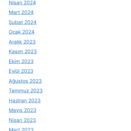
Nisan 2024
Mart 2024
Şubat 2024
Ocak 2024
Aralık 2023
Kasım 2023
Ekim 2023
Eylül 2023
Ağustos 2023
Temmuz 2023
Haziran 2023
Mayıs 2023
Nisan 2023
Mart 2023