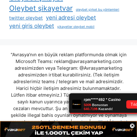
Oleybet şikayetvar
oleybet şirket bu yöntemleri
yeni adresi oleybet
twitter oleybet
yeni giris oleybet
şikayetler oleybet mobil
"Avrasya'nın en büyük reklam platformunda olmak için
Microsoft Teams:
reklam@avrasyamarketing.com
adresimizden veya Telegram: @Avrasyamarketing
adresimizden irtibat kurabilirsiniz. (Tek iletişim
adreslerimiz teams / telegram ve mail adresimizdir.
Harici hiçbir iletişim adresimiz bulunmamaktadır.
Lütfen itibar etmeyiniz.) Türkiye yasalarına göre 7258
sayılı kanun uyarınca yasa dışı bahis oynamanın
cezaları mevcuttur. Şu an bulunduğunuz site hiç bir
şekilde illegal bahis oyunları oynatmıyor ve oynamaya
aracı olmuyordur.
bahisnow
|
neyine
|
weltbet
|
tumbet
×
|
duobahis
|
pribet
|
pokerklas
|
tumbet
"