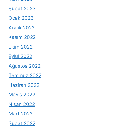
Şubat 2023
Ocak 2023
Aralık 2022
Kasım 2022
Ekim 2022
Eylül 2022
Ağustos 2022
Temmuz 2022
Haziran 2022
Mayıs 2022
Nisan 2022
Mart 2022
Şubat 2022