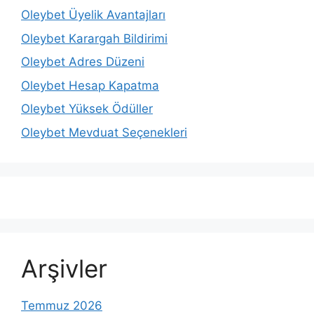
Oleybet Üyelik Avantajları
Oleybet Karargah Bildirimi
Oleybet Adres Düzeni
Oleybet Hesap Kapatma
Oleybet Yüksek Ödüller
Oleybet Mevduat Seçenekleri
Arşivler
Temmuz 2026