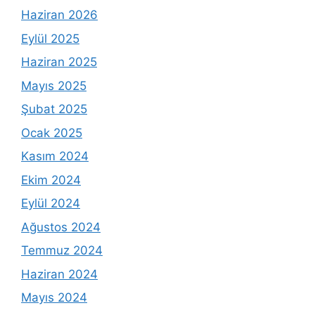
Haziran 2026
Eylül 2025
Haziran 2025
Mayıs 2025
Şubat 2025
Ocak 2025
Kasım 2024
Ekim 2024
Eylül 2024
Ağustos 2024
Temmuz 2024
Haziran 2024
Mayıs 2024