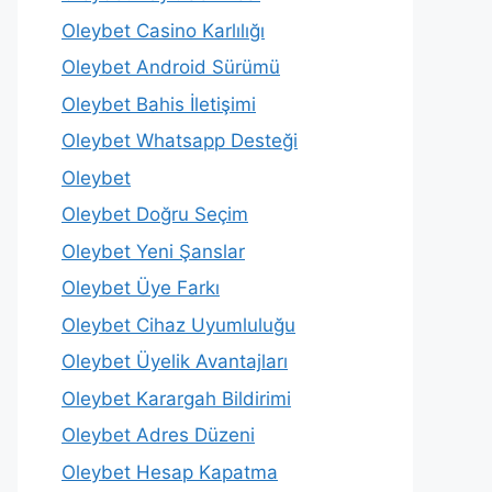
Oleybet Casino Karlılığı
Oleybet Android Sürümü
Oleybet Bahis İletişimi
Oleybet Whatsapp Desteği
Oleybet
Oleybet Doğru Seçim
Oleybet Yeni Şanslar
Oleybet Üye Farkı
Oleybet Cihaz Uyumluluğu
Oleybet Üyelik Avantajları
Oleybet Karargah Bildirimi
Oleybet Adres Düzeni
Oleybet Hesap Kapatma