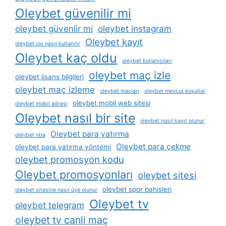
Oleybet güvenilir mi
oleybet güvenlir mi
oleybet instagram
Oleybet kayıt
oleybet i̇os nasıl kullanılır
Oleybet kaç oldu
oleybet kullanıcıları
oleybet maç izle
oleybet lisans bilgileri
oleybet maç izleme
oleybet maçları
oleybet mevcut koşullar
oleybet mobil web sitesi
oleybet mobil adresi
Oleybet nasıl bir site
oleybet nasıl kayıt olunur
Oleybet para yatırma
oleybet nba
Oleybet para çekme
oleybet para yatırma yöntemi
oleybet promosyon kodu
Oleybet promosyonları
oleybet sitesi
oleybet spor bahisleri
oleybet sitesine nasıl üye olunur
Oleybet tv
oleybet telegram
oleybet tv canli maç