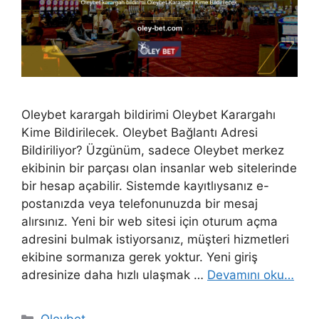
Oleybet karargah bildirimi Oleybet Karargahı
Kime Bildirilecek. Oleybet Bağlantı Adresi
Bildiriliyor? Üzgünüm, sadece Oleybet merkez
ekibinin bir parçası olan insanlar web sitelerinde
bir hesap açabilir. Sistemde kayıtlıysanız e-
postanızda veya telefonunuzda bir mesaj
alırsınız. Yeni bir web sitesi için oturum açma
adresini bulmak istiyorsanız, müşteri hizmetleri
ekibine sormanıza gerek yoktur. Yeni giriş
adresinize daha hızlı ulaşmak …
Devamını oku…
Kategoriler