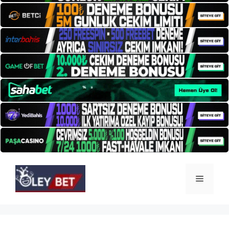
İçeriğe
atla
Menü