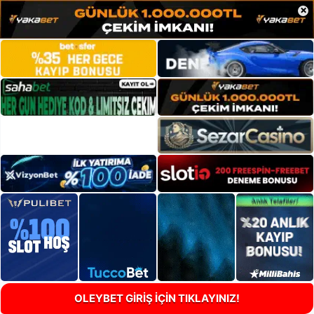
×
OLEYBET GİRİŞ İÇİN TIKLAYINIZ!