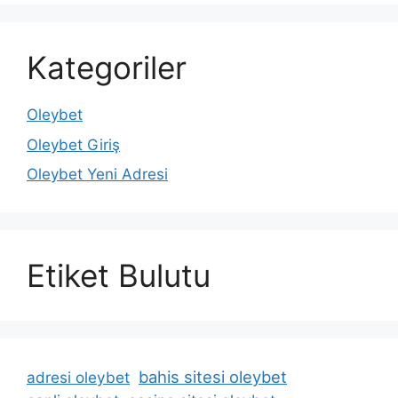
Kategoriler
Oleybet
Oleybet Giriş
Oleybet Yeni Adresi
Etiket Bulutu
bahis sitesi oleybet
adresi oleybet