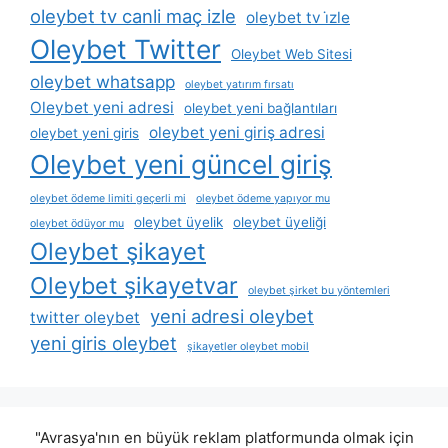
oleybet tv canli maç izle
oleybet tv i̇zle
Oleybet Twitter
Oleybet Web Sitesi
oleybet whatsapp
oleybet yatırım fırsatı
Oleybet yeni adresi
oleybet yeni bağlantıları
oleybet yeni giriş adresi
oleybet yeni giris
Oleybet yeni güncel giriş
oleybet ödeme limiti geçerli mi
oleybet ödeme yapıyor mu
oleybet üyelik
oleybet üyeliği
oleybet ödüyor mu
Oleybet şikayet
Oleybet şikayetvar
oleybet şirket bu yöntemleri
yeni adresi oleybet
twitter oleybet
yeni giris oleybet
şikayetler oleybet mobil
"Avrasya'nın en büyük reklam platformunda olmak için