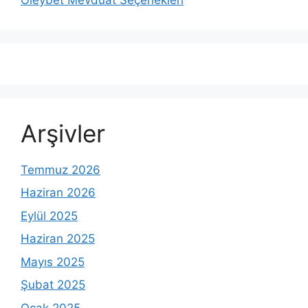
Arşivler
Temmuz 2026
Haziran 2026
Eylül 2025
Haziran 2025
Mayıs 2025
Şubat 2025
Ocak 2025