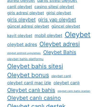
bahis sitesi oleybet
adresi oleybet
canli oleybet
casino sitesi oleybet
giris adresi oleybet
girisi oleybet
giris oleybet
giris yap oleybet
güncel adresi oleybet
güncel oleybet
Oleybet
mobil oleybet
kayit oleybet
Oleybet adresi
oleybet adres
Oleybet Bahis
oleybet android uygulaması
oleybet bahis platformu
Oleybet bahis sitesi
Oleybet bonus
oleybet canli
oleybet canli maç izle
oleybet canlı
Oleybet canlı bahis
oleybet canlı bahis oranları
Oleybet canlı casino
Oleybet canlı destek