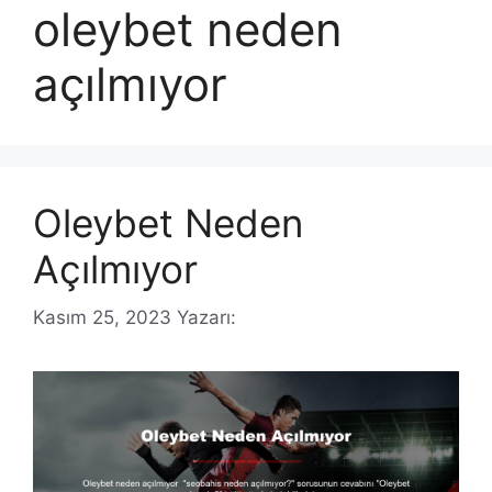
oleybet neden
açılmıyor
Oleybet Neden
Açılmıyor
Kasım 25, 2023
Yazarı: