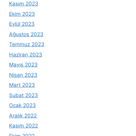
Kasım 2023
Ekim 2023
Eylül 2023
Ağustos 2023
Temmuz 2023
Haziran 2023
Mayıs 2023
Nisan 2023
Mart 2023
Şubat 2023
Ocak 2023
Aralık 2022
Kasım 2022
Ekim 2022