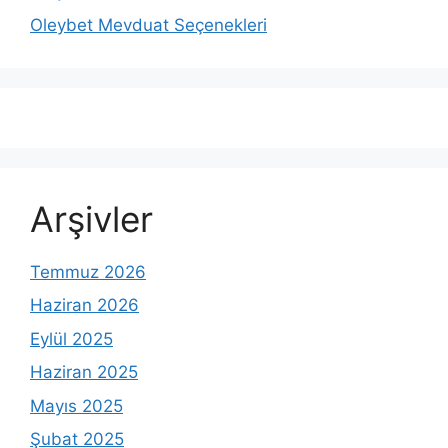
Oleybet Mevduat Seçenekleri
Arşivler
Temmuz 2026
Haziran 2026
Eylül 2025
Haziran 2025
Mayıs 2025
Şubat 2025