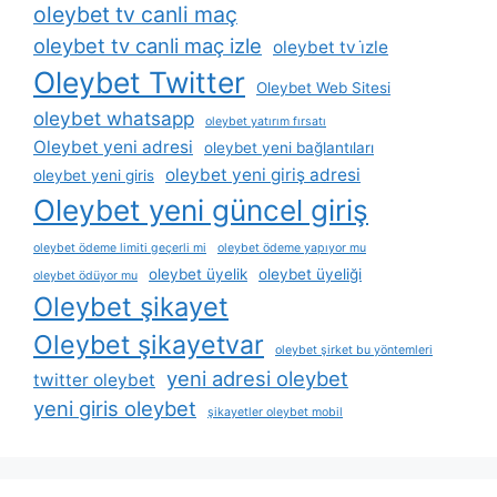
oleybet tv canli maç
oleybet tv canli maç izle
oleybet tv i̇zle
Oleybet Twitter
Oleybet Web Sitesi
oleybet whatsapp
oleybet yatırım fırsatı
Oleybet yeni adresi
oleybet yeni bağlantıları
oleybet yeni giriş adresi
oleybet yeni giris
Oleybet yeni güncel giriş
oleybet ödeme limiti geçerli mi
oleybet ödeme yapıyor mu
oleybet üyelik
oleybet üyeliği
oleybet ödüyor mu
Oleybet şikayet
Oleybet şikayetvar
oleybet şirket bu yöntemleri
yeni adresi oleybet
twitter oleybet
yeni giris oleybet
şikayetler oleybet mobil