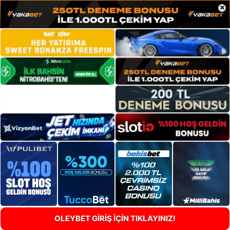
×
OLEYBET GİRİŞ İÇİN TIKLAYINIZ!