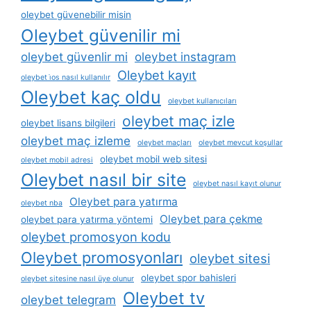
oleybet güvenebilir misin
Oleybet güvenilir mi
oleybet güvenlir mi
oleybet instagram
Oleybet kayıt
oleybet i̇os nasıl kullanılır
Oleybet kaç oldu
oleybet kullanıcıları
oleybet maç izle
oleybet lisans bilgileri
oleybet maç izleme
oleybet maçları
oleybet mevcut koşullar
oleybet mobil web sitesi
oleybet mobil adresi
Oleybet nasıl bir site
oleybet nasıl kayıt olunur
Oleybet para yatırma
oleybet nba
Oleybet para çekme
oleybet para yatırma yöntemi
oleybet promosyon kodu
Oleybet promosyonları
oleybet sitesi
oleybet spor bahisleri
oleybet sitesine nasıl üye olunur
Oleybet tv
oleybet telegram