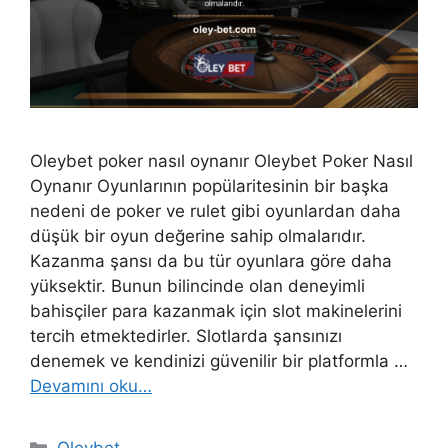
Oleybet poker nasıl oynanır Oleybet Poker Nasıl
Oynanır Oyunlarının popülaritesinin bir başka
nedeni de poker ve rulet gibi oyunlardan daha
düşük bir oyun değerine sahip olmalarıdır.
Kazanma şansı da bu tür oyunlara göre daha
yüksektir. Bunun bilincinde olan deneyimli
bahisçiler para kazanmak için slot makinelerini
tercih etmektedirler. Slotlarda şansınızı
denemek ve kendinizi güvenilir bir platformla …
Devamını oku…
Kategoriler