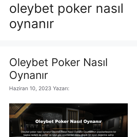
oleybet poker nasıl
oynanır
Oleybet Poker Nasıl
Oynanır
Haziran 10, 2023
Yazarı: