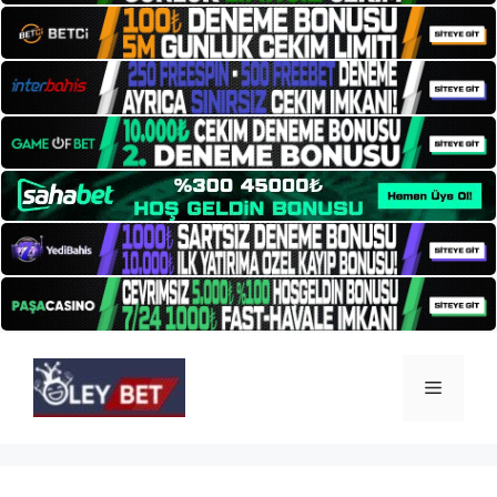
İçeriğe
atla
Menü