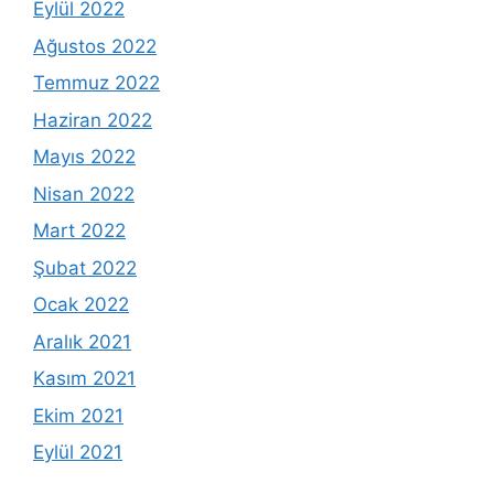
Eylül 2022
Ağustos 2022
Temmuz 2022
Haziran 2022
Mayıs 2022
Nisan 2022
Mart 2022
Şubat 2022
Ocak 2022
Aralık 2021
Kasım 2021
Ekim 2021
Eylül 2021