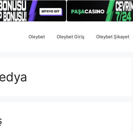
Oleybet
Oleybet Giriş
Oleybet Şikayet
medya
ş