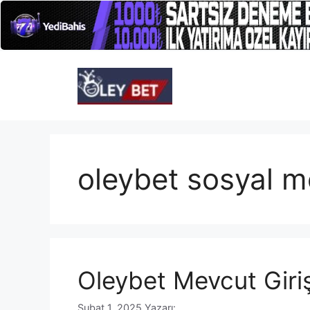
İçeriğe
atla
oleybet sosyal 
Oleybet Mevcut Giri
Şubat 1, 2025
Yazarı: