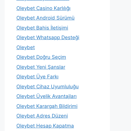
Oleybet Casino Karlılığı
Oleybet Android Sürümü
Oleybet Bahis İletişimi
Oleybet Whatsapp Desteği
Oleybet
Oleybet Doğru Seçim
Oleybet Yeni Şanslar
Oleybet Üye Farkı
Oleybet Cihaz Uyumluluğu
Oleybet Üyelik Avantajları
Oleybet Karargah Bildirimi
Oleybet Adres Düzeni
Oleybet Hesap Kapatma