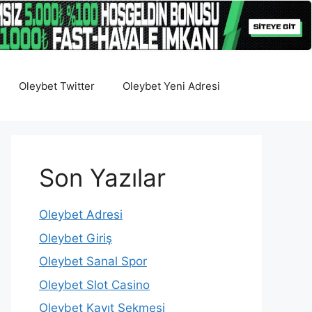
Oleybet Twitter
Oleybet Yeni Adresi
Son Yazılar
Oleybet Adresi
Oleybet Giriş
Oleybet Sanal Spor
Oleybet Slot Casino
Oleybet Kayıt Sekmesi