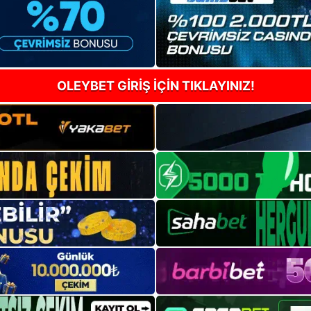
OLEYBET GİRİŞ İÇİN TIKLAYINIZ!