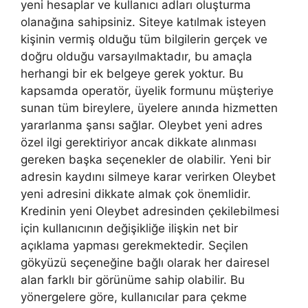
yeni hesaplar ve kullanıcı adları oluşturma
olanağına sahipsiniz. Siteye katılmak isteyen
kişinin vermiş olduğu tüm bilgilerin gerçek ve
doğru olduğu varsayılmaktadır, bu amaçla
herhangi bir ek belgeye gerek yoktur. Bu
kapsamda operatör, üyelik formunu müşteriye
sunan tüm bireylere, üyelere anında hizmetten
yararlanma şansı sağlar. Oleybet yeni adres
özel ilgi gerektiriyor ancak dikkate alınması
gereken başka seçenekler de olabilir. Yeni bir
adresin kaydını silmeye karar verirken Oleybet
yeni adresini dikkate almak çok önemlidir.
Kredinin yeni Oleybet adresinden çekilebilmesi
için kullanıcının değişikliğe ilişkin net bir
açıklama yapması gerekmektedir. Seçilen
gökyüzü seçeneğine bağlı olarak her dairesel
alan farklı bir görünüme sahip olabilir. Bu
yönergelere göre, kullanıcılar para çekme