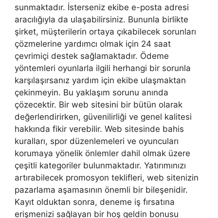
sunmaktadır. İsterseniz ekibe e-posta adresi
aracılığıyla da ulaşabilirsiniz. Bununla birlikte
şirket, müşterilerin ortaya çıkabilecek sorunları
çözmelerine yardımcı olmak için 24 saat
çevrimiçi destek sağlamaktadır. Ödeme
yöntemleri oyunlarla ilgili herhangi bir sorunla
karşılaşırsanız yardım için ekibe ulaşmaktan
çekinmeyin. Bu yaklaşım sorunu anında
çözecektir. Bir web sitesini bir bütün olarak
değerlendirirken, güvenilirliği ve genel kalitesi
hakkında fikir verebilir. Web sitesinde bahis
kuralları, spor düzenlemeleri ve oyuncuları
korumaya yönelik önlemler dahil olmak üzere
çeşitli kategoriler bulunmaktadır. Yatırımınızı
artırabilecek promosyon teklifleri, web sitenizin
pazarlama aşamasının önemli bir bileşenidir.
Kayıt olduktan sonra, deneme iş fırsatına
erişmenizi sağlayan bir hoş geldin bonusu