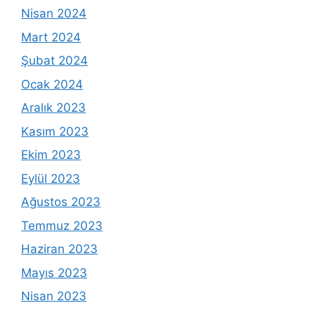
Nisan 2024
Mart 2024
Şubat 2024
Ocak 2024
Aralık 2023
Kasım 2023
Ekim 2023
Eylül 2023
Ağustos 2023
Temmuz 2023
Haziran 2023
Mayıs 2023
Nisan 2023