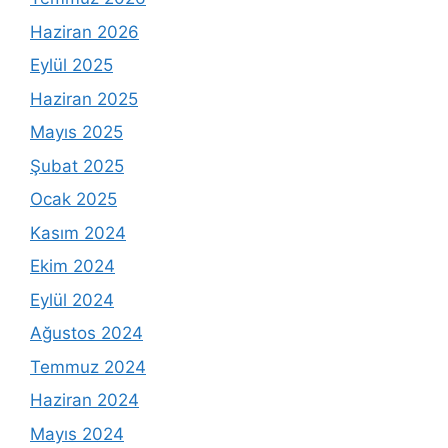
Haziran 2026
Eylül 2025
Haziran 2025
Mayıs 2025
Şubat 2025
Ocak 2025
Kasım 2024
Ekim 2024
Eylül 2024
Ağustos 2024
Temmuz 2024
Haziran 2024
Mayıs 2024