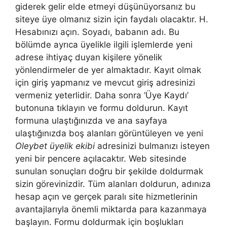
giderek gelir elde etmeyi düşünüyorsanız bu
siteye üye olmanız sizin için faydalı olacaktır. H.
Hesabınızı açın. Soyadı, babanın adı. Bu
bölümde ayrıca üyelikle ilgili işlemlerde yeni
adrese ihtiyaç duyan kişilere yönelik
yönlendirmeler de yer almaktadır. Kayıt olmak
için giriş yapmanız ve mevcut giriş adresinizi
vermeniz yeterlidir. Daha sonra ‘Üye Kaydı’
butonuna tıklayın ve formu doldurun. Kayıt
formuna ulaştığınızda ve ana sayfaya
ulaştığınızda boş alanları görüntüleyen ve yeni
Oleybet üyelik ekibi
adresinizi bulmanızı isteyen
yeni bir pencere açılacaktır. Web sitesinde
sunulan sonuçları doğru bir şekilde doldurmak
sizin görevinizdir. Tüm alanları doldurun, adınıza
hesap açın ve gerçek paralı site hizmetlerinin
avantajlarıyla önemli miktarda para kazanmaya
başlayın. Formu doldurmak için boşlukları