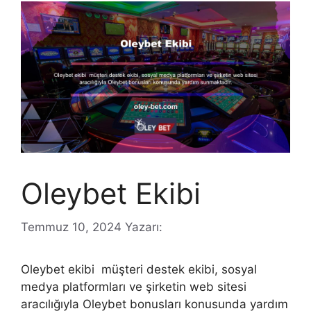
Oleybet Ekibi
Temmuz 10, 2024
Yazarı:
Oleybet ekibi müşteri destek ekibi, sosyal
medya platformları ve şirketin web sitesi
aracılığıyla Oleybet bonusları konusunda yardım