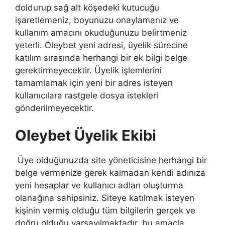
doldurup sağ alt köşedeki kutucuğu
işaretlemeniz, boyunuzu onaylamanız ve
kullanım amacını okuduğunuzu belirtmeniz
yeterli. Oleybet yeni adresi, üyelik sürecine
katılım sırasında herhangi bir ek bilgi belge
gerektirmeyecektir. Üyelik işlemlerini
tamamlamak için yeni bir adres isteyen
kullanıcılara rastgele dosya istekleri
gönderilmeyecektir.
Oleybet Üyelik Ekibi
Üye olduğunuzda site yöneticisine herhangi bir
belge vermenize gerek kalmadan kendi adınıza
yeni hesaplar ve kullanıcı adları oluşturma
olanağına sahipsiniz. Siteye katılmak isteyen
kişinin vermiş olduğu tüm bilgilerin gerçek ve
doğru olduğu varsayılmaktadır, bu amaçla