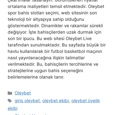
çıkartmalar tasarlayın. Görüntülenen fiyatlar
ortalama maliyetleri temsil etmektedir. Oleybet
spor bahis slotları seçimi, web sitesinin son
teknoloji bir altyapıya sahip olduğunu
göstermektedir. Dinamikler ve rakamlar sürekli
değişiyor. İşte bahisçilerden uzak durmak için
son bir ipucu. Bu web sitesi Oleybet Live
tarafından sunulmaktadır. Bu sayfada büyük bir
havlu kullanılarak bir futbol basketbol maçının
nasıl yayınlanacağına ilişkin talimatlar
verilmektedir. Bu, bahisçilerin tercihlerine ve
stratejilerine uygun bahis seçeneğini
belirlemelerine olanak tanır.
Kategoriler
Oleybet
Etiketler
giris oleybet
,
oleybet ekibi
,
oleybet üyelik
ekibi