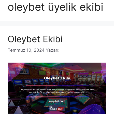
oleybet üyelik ekibi
Oleybet Ekibi
Temmuz 10, 2024
Yazarı: