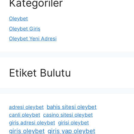
Kategoriler
Oleybet
Oleybet Giriş
Oleybet Yeni Adresi
Etiket Bulutu
bahis sitesi oleybet
adresi oleybet
canli oleybet
casino sitesi oleybet
giris adresi oleybet
girisi oleybet
giris oleybet
giris yap oleybet