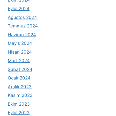
Eylül 2024
Ağustos 2024
Temmuz 2024
Haziran 2024
Mayıs 2024
Nisan 2024
Mart 2024
Şubat 2024
Ocak 2024
Aralık 2023
Kasım 2023
Ekim 2023
Eylül 2023