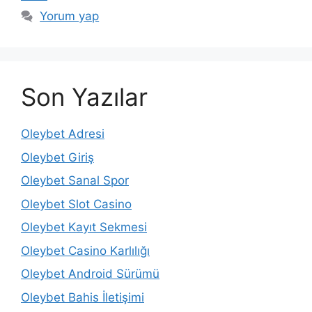
Yorum yap
Son Yazılar
Oleybet Adresi
Oleybet Giriş
Oleybet Sanal Spor
Oleybet Slot Casino
Oleybet Kayıt Sekmesi
Oleybet Casino Karlılığı
Oleybet Android Sürümü
Oleybet Bahis İletişimi